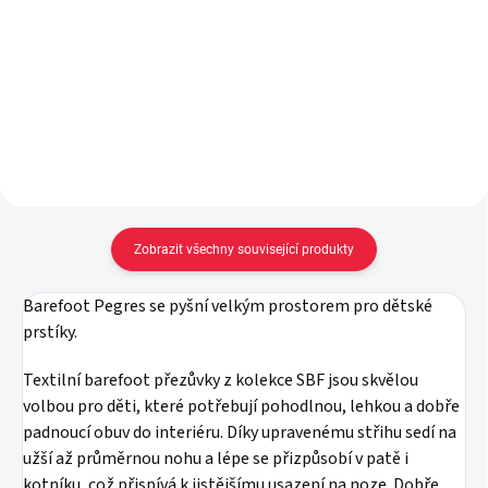
vel. 19-22
59 Kč
od
89 Kč
Detail
Do košíku
Zobrazit všechny související produkty
Barefoot Pegres se pyšní velkým prostorem pro dětské
prstíky.
Textilní barefoot přezůvky z kolekce SBF jsou skvělou
volbou pro děti, které potřebují pohodlnou, lehkou a dobře
padnoucí obuv do interiéru. Díky upravenému střihu sedí na
užší až průměrnou nohu a lépe se přizpůsobí v patě i
kotníku, což přispívá k jistějšímu usazení na noze. Dobře