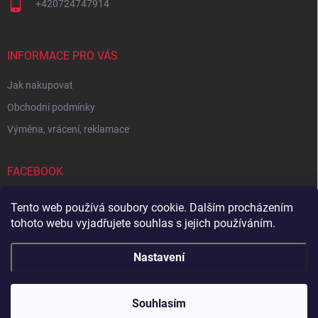
+420724747914
INFORMACE PRO VÁS
Jak nakupovat
Obchodní podmínky
Výměna, vrácení, reklamace
FACEBOOK
Tento web používá soubory cookie. Dalším procházením
tohoto webu vyjadřujete souhlas s jejich používáním.
Zboží.cz
Heureka.cz
Sedupa
Nejlepší seno.cz
Nastavení
Copyright 2026
Zandup
. Všechna práva vyhrazena.
Souhlasím