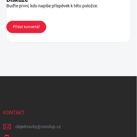
Buďte první, kdo napíše příspěvek k této položce.
Přidat komentář
Z
á
p
a
t
í
KONTAKT
objednavky
@
zandup.cz