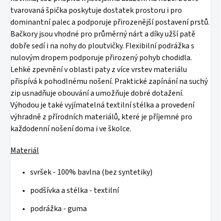
tvarovaná špička poskytuje dostatek prostoru i pro
dominantní palec a podporuje přirozenější postavení prstů.
Bačkory jsou vhodné pro průměrný nárt a díky užší patě
dobře sedí i na nohy do ploutvičky. Flexibilní podrážka s
nulovým dropem podporuje přirozený pohyb chodidla.
Lehké zpevnění v oblasti paty z více vrstev materiálu
přispívá k pohodlnému nošení. Praktické zapínání na suchý
zip usnadňuje obouvání a umožňuje dobré dotažení.
Výhodou je také vyjímatelná textilní stélka a provedení
výhradně z přírodních materiálů, které je příjemné pro
každodenní nošení doma i ve školce.
Materiál
svršek - 100% bavlna (bez syntetiky)
podšívka a stélka - textilní
podrážka - guma