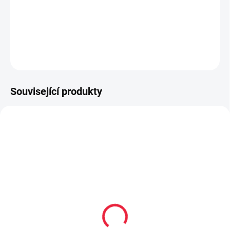
vyrobené výhradně z přírodních materiálů
upravený střih užší v patě a kotníku
DETAILNÍ INFORMACE
ZEPTAT SE
Související produkty
OBL2223
OBL1082
Dětské bambusové
Bambusové kotníčkové
ponožky UDO
ponožky Pes tyrkysové