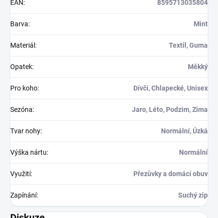
EAN
:
8595713035804
Barva
:
Mint
Materiál
:
Textil, Guma
Opatek
:
Měkký
Pro koho
:
Dívčí, Chlapecké, Unisex
Sezóna
:
Jaro, Léto, Podzim, Zima
Tvar nohy
:
Normální, Úzká
Výška nártu
:
Normální
Využití
:
Přezůvky a domácí obuv
Zapínání
:
Suchý zip
Diskuze