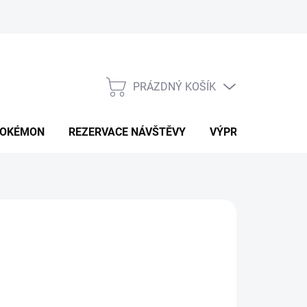
PRÁZDNÝ KOŠÍK
NÁKUPNÍ
KOŠÍK
OKÉMON
REZERVACE NÁVŠTĚVY
VÝPRODEJ
K
d
580 Kč
ná
LTE VARIANTU
: