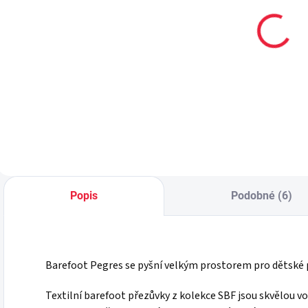
Dětské
Bambusové
bambusové
kotníčkové
ponožky UDO
ponožky Pes
tyrkysové vel.
59 Kč
89 Kč
od
19-22
Detail
Do košíku
Popis
Podobné (6)
Barefoot Pegres se pyšní velkým prostorem pro dětské p
Textilní barefoot přezůvky z kolekce SBF jsou skvělou v