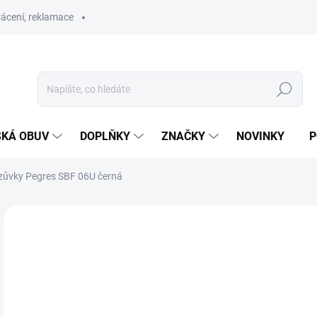
ácení, reklamace
Hledat
SKÁ OBUV
DOPLŇKY
ZNAČKY
NOVINKY
P
zůvky Pegres SBF 06U černá
ZNAČKA:
PEGRES
NOVINKA
TIP
SKLAD
o
Měr
ZVO
cena