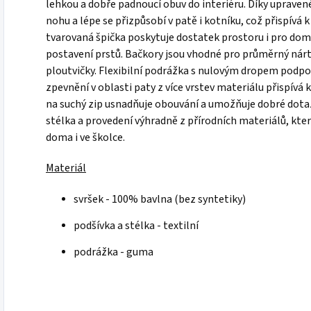
lehkou a dobře padnoucí obuv do interiéru. Díky upraven
nohu a lépe se přizpůsobí v patě i kotníku, což přispívá 
tvarovaná špička poskytuje dostatek prostoru i pro dom
postavení prstů. Bačkory jsou vhodné pro průměrný nárt a
ploutvičky. Flexibilní podrážka s nulovým dropem podpo
zpevnění v oblasti paty z více vrstev materiálu přispív
na suchý zip usnadňuje obouvání a umožňuje dobré dotaž
stélka a provedení výhradně z přírodních materiálů, kte
doma i ve školce.
Materiál
svršek - 100% bavlna (bez syntetiky)
podšívka a stélka - textilní
podrážka - guma