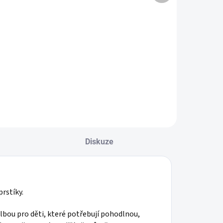
Dětské
Dětské
bavlněné
bavlněné
ponožky
ponožky BÁRA
TRAKTOR
55 Kč
59 Kč
Detail
Detail
Diskuze
rstíky.
olbou pro děti, které potřebují pohodlnou,