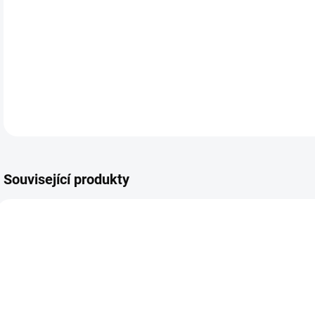
DETA
Související produkty
PRO
OBL2223
OBL1082