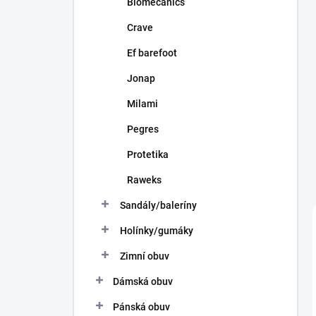
Biomecanics
Crave
Ef barefoot
Jonap
Milami
Pegres
Protetika
Raweks
Sandály/baleríny
Holínky/gumáky
Zimní obuv
Dámská obuv
Pánská obuv