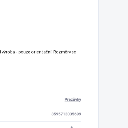
í výroba - pouze orientační. Rozměry se
Přezůvky
8595713035699