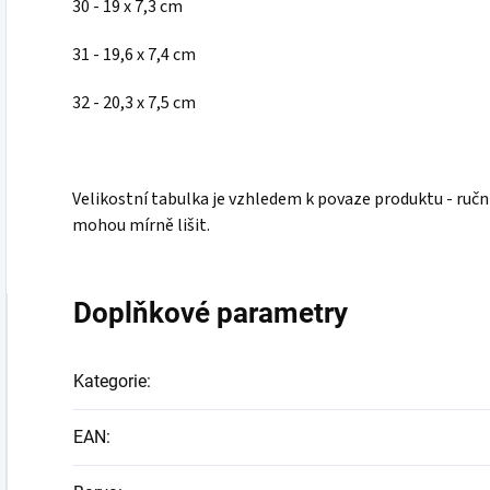
30 - 19 x 7,3 cm
31 - 19,6 x 7,4 cm
32 - 20,3 x 7,5 cm
Velikostní tabulka je vzhledem k povaze produktu - ručn
mohou mírně lišit.
Doplňkové parametry
Kategorie
:
EAN
: