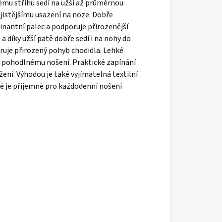
ému střihu sedí na užší až průměrnou
k jistějšímu usazení na noze. Dobře
inantní palec a podporuje přirozenější
 díky užší patě dobře sedí i na nohy do
ruje přirozený pohyb chodidla. Lehké
á k pohodlnému nošení. Praktické zapínání
ení. Výhodou je také vyjímatelná textilní
ré je příjemné pro každodenní nošení