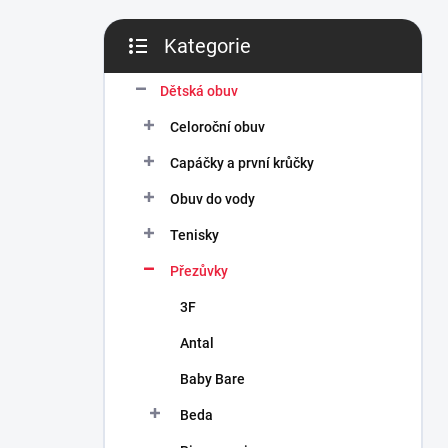
n
í
Kategorie
p
Přeskočit
a
kategorie
n
Dětská obuv
e
Celoroční obuv
l
Capáčky a první krůčky
Obuv do vody
Tenisky
Přezůvky
3F
Antal
Baby Bare
Beda