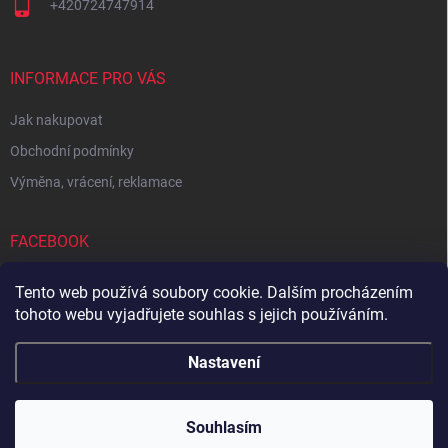
+420724747914
INFORMACE PRO VÁS
Jak nakupovat
Obchodní podmínky
Výměna, vrácení, reklamace
FACEBOOK
Tento web používá soubory cookie. Dalším procházením
tohoto webu vyjadřujete souhlas s jejich používáním.
Zboží.cz
Heureka.cz
Sedupa
Nejlepší seno.cz
Nastavení
Copyright 2026
Zandup
. Všechna práva vyhrazena.
Souhlasím