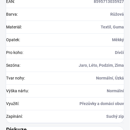
EAN
:
8595713035927
Barva
:
Růžová
Materiál
:
Textil, Guma
Opatek
:
Měkký
Pro koho
:
Dívčí
Sezóna
:
Jaro, Léto, Podzim, Zima
Tvar nohy
:
Normální, Úzká
Výška nártu
:
Normální
Využití
:
Přezůvky a domácí obuv
Zapínání
:
Suchý zip
Diskuze