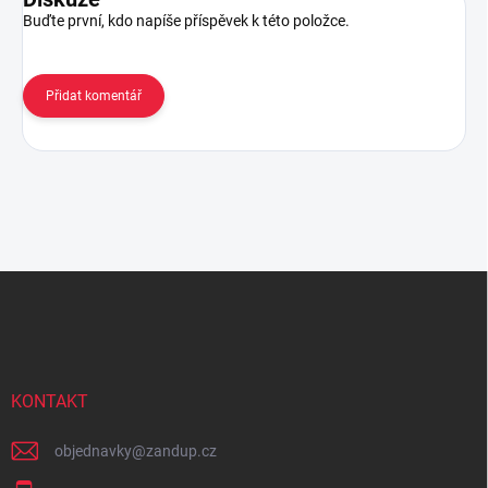
Buďte první, kdo napíše příspěvek k této položce.
Přidat komentář
Z
á
p
a
t
í
KONTAKT
objednavky
@
zandup.cz