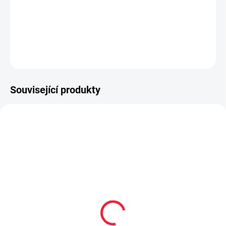
vyrobené výhradně z přírodních materiálů
upravený střih užší v patě a kotníku
DETAILNÍ INFORMACE
ZEPTAT SE
Související produkty
OBL2223
OBL1082
Dětské bambusové
Bambusové kotníčkové
ponožky UDO
ponožky Pes tyrkysové