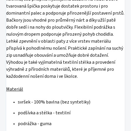
tvarovaná špička poskytuje dostatek prostoru i pro
dominantní palec a podporuje přirozenější postavení prstů.
Bačkory jsou vhodné pro průměrný nárt a díky užší patě
dobře sedí i na nohy do ploutvičky. Flexibilní podrážka s
nulovým dropem podporuje přirozený pohyb chodidla.
Lehké zpevnění v oblasti paty z více vrstev materiálu
přispívá k pohodlnému nošení. Praktické zapínání na suchý
zip usnadňuje obouvání a umožňuje dobré dotažení.
Výhodou je také vyjímatelná textilní stélka a provedení
výhradně z přírodních materiálů, které je příjemné pro
každodenní nošení doma i ve školce.
Materiál
svršek - 100% bavlna (bez syntetiky)
podšívka a stélka - textilní
podrážka - guma