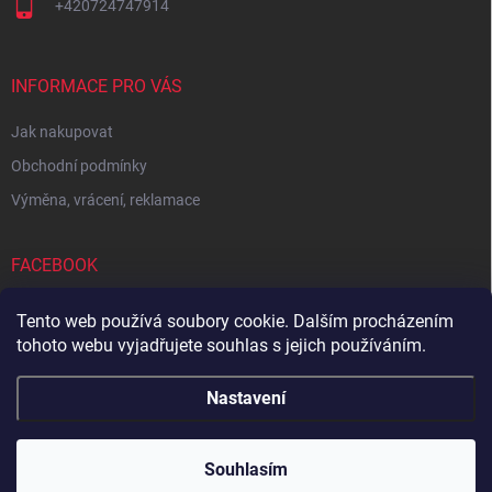
+420724747914
INFORMACE PRO VÁS
Jak nakupovat
Obchodní podmínky
Výměna, vrácení, reklamace
FACEBOOK
Tento web používá soubory cookie. Dalším procházením
tohoto webu vyjadřujete souhlas s jejich používáním.
Zboží.cz
Heureka.cz
Sedupa
Nejlepší seno.cz
Nastavení
Copyright 2026
Zandup
. Všechna práva vyhrazena.
Souhlasím