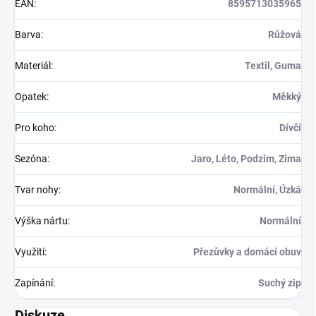
EAN
:
8595713035965
Barva
:
Růžová
Materiál
:
Textil, Guma
Opatek
:
Měkký
Pro koho
:
Dívčí
Sezóna
:
Jaro, Léto, Podzim, Zima
Tvar nohy
:
Normální, Úzká
Výška nártu
:
Normální
Využití
:
Přezůvky a domácí obuv
Zapínání
:
Suchý zip
Diskuze