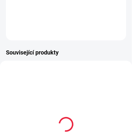
vyrobené výhradně z přírodních materiálů
upravený střih užší v patě a kotníku
DETAILNÍ INFORMACE
ZEPTAT SE
Související produkty
OBL2223
OBL1082
Dětské bambusové
Bambusové kotníčkové
ponožky UDO
ponožky Pes tyrkysové