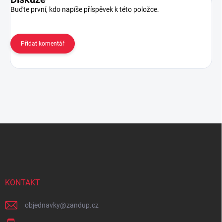
Buďte první, kdo napíše příspěvek k této položce.
Přidat komentář
Z
á
p
a
t
í
KONTAKT
objednavky
@
zandup.cz