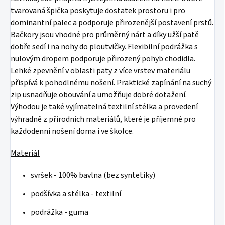
tvarovaná špička poskytuje dostatek prostoru i pro
dominantní palec a podporuje přirozenější postavení prstů.
Bačkory jsou vhodné pro průměrný nárt a díky užší patě
dobře sedí i na nohy do ploutvičky. Flexibilní podrážka s
nulovým dropem podporuje přirozený pohyb chodidla.
Lehké zpevnění v oblasti paty z více vrstev materiálu
přispívá k pohodlnému nošení. Praktické zapínání na suchý
zip usnadňuje obouvání a umožňuje dobré dotažení.
Výhodou je také vyjímatelná textilní stélka a provedení
výhradně z přírodních materiálů, které je příjemné pro
každodenní nošení doma i ve školce.
Materiál
svršek - 100% bavlna (bez syntetiky)
podšívka a stélka - textilní
podrážka - guma