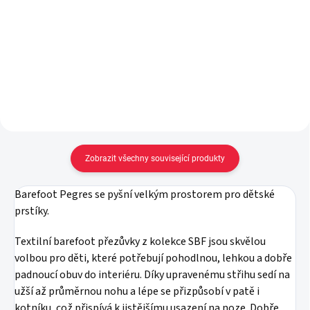
vel. 19-22
59 Kč
od
89 Kč
Detail
Do košíku
Zobrazit všechny související produkty
Barefoot Pegres se pyšní velkým prostorem pro dětské
prstíky.
Textilní barefoot přezůvky z kolekce SBF jsou skvělou
volbou pro děti, které potřebují pohodlnou, lehkou a dobře
padnoucí obuv do interiéru. Díky upravenému střihu sedí na
užší až průměrnou nohu a lépe se přizpůsobí v patě i
kotníku, což přispívá k jistějšímu usazení na noze. Dobře