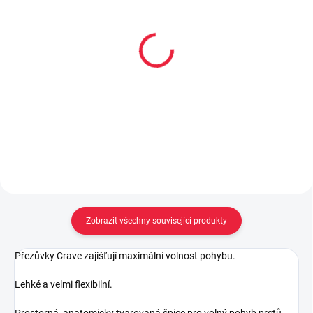
Dětské bavlněné
Dětské bambusové
ponožky DINO
ponožky OKÁČ
59 Kč
59 Kč
Detail
Detail
Zobrazit všechny související produkty
Přezůvky Crave zajišťují maximální volnost pohybu.
Lehké a velmi flexibilní.
Prostorná, anatomicky tvarovaná špice pro volný pohyb prstů.