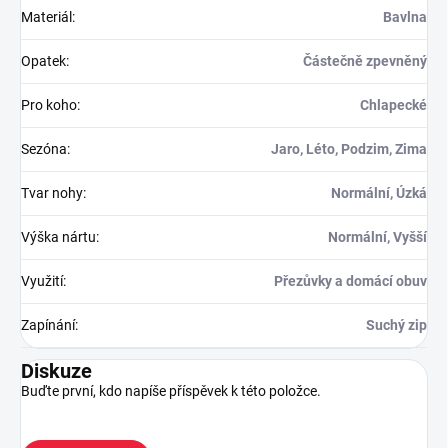
Materiál
:
Bavlna
Opatek
:
Částečně zpevněný
Pro koho
:
Chlapecké
Sezóna
:
Jaro, Léto, Podzim, Zima
Tvar nohy
:
Normální, Úzká
Výška nártu
:
Normální, Vyšší
Využití
:
Přezůvky a domácí obuv
Zapínání
:
Suchý zip
Diskuze
Buďte první, kdo napíše příspěvek k této položce.