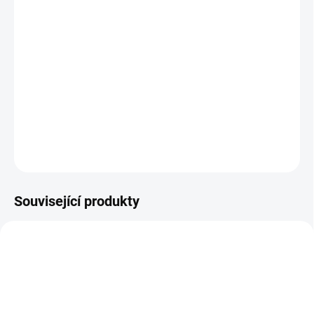
MŮŽEME DORUČIT DO:
ZVOLTE VARIANTU
MOŽNOSTI DORUČENÍ
−
+
Přidat do košíku
Barefoot přezůvky Crave
DETAILNÍ INFORMACE
ZEPTAT SE
Související produkty
PRODEJNA
OBL2489
OBL2368