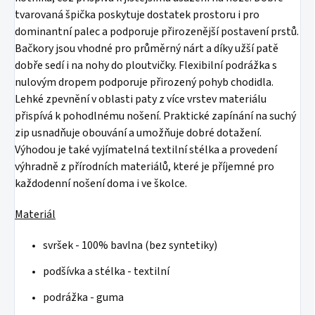
tvarovaná špička poskytuje dostatek prostoru i pro
dominantní palec a podporuje přirozenější postavení prstů.
Bačkory jsou vhodné pro průměrný nárt a díky užší patě
dobře sedí i na nohy do ploutvičky. Flexibilní podrážka s
nulovým dropem podporuje přirozený pohyb chodidla.
Lehké zpevnění v oblasti paty z více vrstev materiálu
přispívá k pohodlnému nošení. Praktické zapínání na suchý
zip usnadňuje obouvání a umožňuje dobré dotažení.
Výhodou je také vyjímatelná textilní stélka a provedení
výhradně z přírodních materiálů, které je příjemné pro
každodenní nošení doma i ve školce.
Materiál
svršek - 100% bavlna (bez syntetiky)
podšívka a stélka - textilní
podrážka - guma