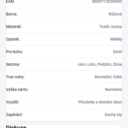
EAN
:
8595713035903
Barva
:
Růžová
Materiál
:
Textil, Guma
Opatek
:
Měkký
Pro koho
:
Dívčí
Sezóna
:
Jaro, Léto, Podzim, Zima
Tvar nohy
:
Normální, Úzká
Výška nártu
:
Normální
Využití
:
Přezůvky a domácí obuv
Zapínání
:
Suchý zip
Diskuze