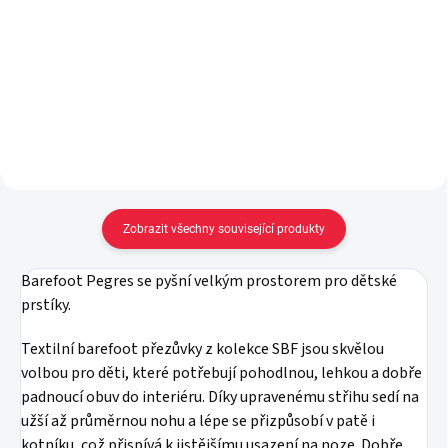
vel. 19-22
59 Kč
od
89 Kč
Detail
Do košíku
Zobrazit všechny související produkty
Barefoot Pegres se pyšní velkým prostorem pro dětské
prstíky.
Textilní barefoot přezůvky z kolekce SBF jsou skvělou
volbou pro děti, které potřebují pohodlnou, lehkou a dobře
padnoucí obuv do interiéru. Díky upravenému střihu sedí na
užší až průměrnou nohu a lépe se přizpůsobí v patě i
kotníku, což přispívá k jistějšímu usazení na noze. Dobře