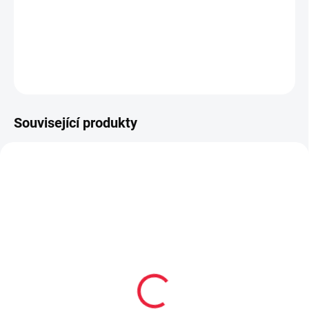
vyrobené výhradně z přírodních materiálů
upravený střih užší v patě a kotníku
DETAILNÍ INFORMACE
ZEPTAT SE
Související produkty
OBL2223
OBL1082
Dětské bambusové
Bambusové kotníčkové
ponožky UDO
ponožky Pes tyrkysové