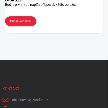
Buďte první, kdo napíše příspěvek k této položce.
Přidat komentář
Z
á
p
a
t
í
KONTAKT
objednavky
@
zandup.cz