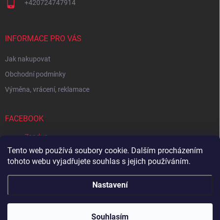
+420724747914
INFORMACE PRO VÁS
Jak nakupovat
Obchodní podmínky
Výměna, vrácení, reklamace
FACEBOOK
Zandup
Tento web používá soubory cookie. Dalším procházením
tohoto webu vyjadřujete souhlas s jejich používáním.
Zboží.cz
Heureka.cz
Sedupa
Nejlepší seno.cz
Nastavení
Copyright 2026
Zandup
. Všechna práva vyhrazena.
Souhlasím