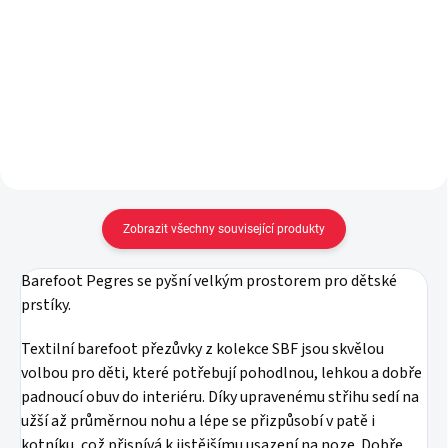
vel. 19-22
59 Kč
od
89 Kč
Detail
Do košíku
Zobrazit všechny související produkty
Barefoot Pegres se pyšní velkým prostorem pro dětské
prstíky.
Textilní barefoot přezůvky z kolekce SBF jsou skvělou
volbou pro děti, které potřebují pohodlnou, lehkou a dobře
padnoucí obuv do interiéru. Díky upravenému střihu sedí na
užší až průměrnou nohu a lépe se přizpůsobí v patě i
kotníku, což přispívá k jistějšímu usazení na noze. Dobře