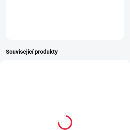
vyrobené výhradně z přírodních materiálů
upravený střih užší v patě a kotníku
DETAILNÍ INFORMACE
ZEPTAT SE
Související produkty
OBL2223
OBL1082
Dětské bambusové
Bambusové kotníčkové
ponožky UDO
ponožky Pes tyrkysové