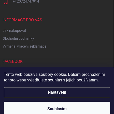
+420724747914
INFORMACE PRO VÁS
Jak nakupovat
Obchodní podmínky
Výměna, vrácení, reklamace
FACEBOOK
Tento web používá soubory cookie. Dalším procházením
tohoto webu vyjadřujete souhlas s jejich používáním.
Zboží.cz
Heureka.cz
Sedupa
Nejlepší seno.cz
Nastavení
Copyright 2026
Zandup
. Všechna práva vyhrazena.
Souhlasím