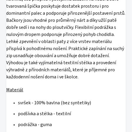
tvarovaná špička poskytuje dostatek prostoru i pro
dominantní palec a podporuje přirozenější postavení prstů.
Bačkory jsou vhodné pro průměrný nárt a díky užší patě
dobře sedí i na nohy do ploutvičky. Flexibilní podrážka s
nulovým dropem podporuje přirozený pohyb chodidla.
Lehké zpevnění v oblasti paty z více vrstev materiálu
přispívá k pohodlnému nošení. Praktické zapínání na suchý
zip usnadňuje obouvání a umožňuje dobré dotažení.
Výhodou je také vyjímatelná textilní stélka a provedení
výhradně z přírodních materiálů, které je příjemné pro
každodenní nošení doma i ve školce.
Materiál
svršek - 100% bavlna (bez syntetiky)
podšívka a stélka - textilní
podrážka - guma