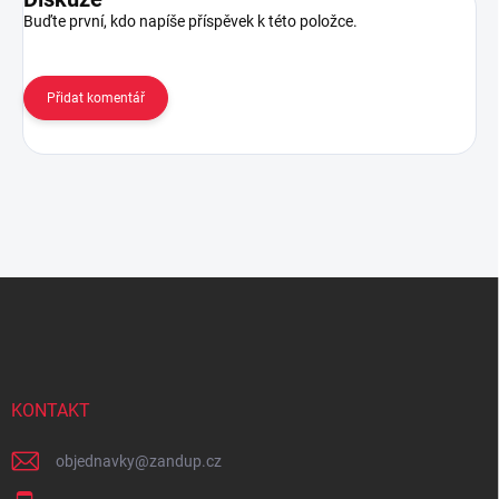
Buďte první, kdo napíše příspěvek k této položce.
Přidat komentář
Z
á
p
a
t
í
KONTAKT
objednavky
@
zandup.cz