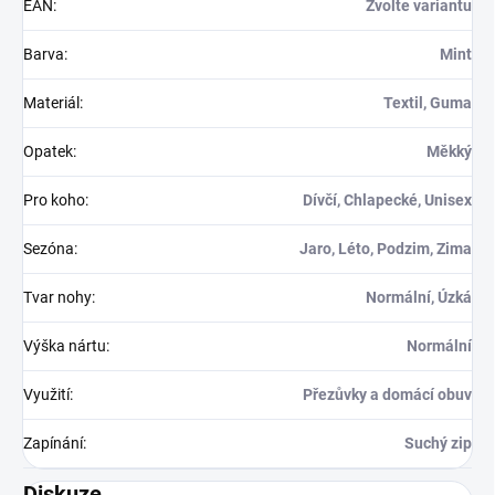
EAN
:
Zvolte variantu
Barva
:
Mint
Materiál
:
Textil, Guma
Opatek
:
Měkký
Pro koho
:
Dívčí, Chlapecké, Unisex
Sezóna
:
Jaro, Léto, Podzim, Zima
Tvar nohy
:
Normální, Úzká
Výška nártu
:
Normální
Využití
:
Přezůvky a domácí obuv
Zapínání
:
Suchý zip
Diskuze