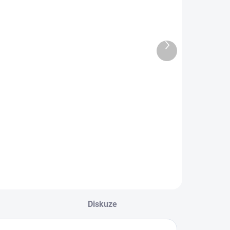
Další
produkt
Dětské
Dětské
bambusové
bambusové
ponožky OKÁČ
ponožky
STRIPEN
59 Kč
59 Kč
Detail
Detail
Diskuze