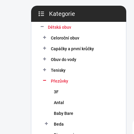
n
í
Kategorie
p
Přeskočit
a
kategorie
n
Dětská obuv
e
Celoroční obuv
l
Capáčky a první krůčky
Obuv do vody
Tenisky
Přezůvky
3F
Antal
Baby Bare
Beda