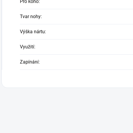
Pro koho
:
Tvar nohy
:
Výška nártu
:
Využití
:
Zapínání
: