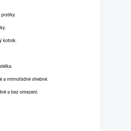
prstíky.
ky.
 kotník.
télka.
kké a mimořádně ohebné.
odně a bez omezení.