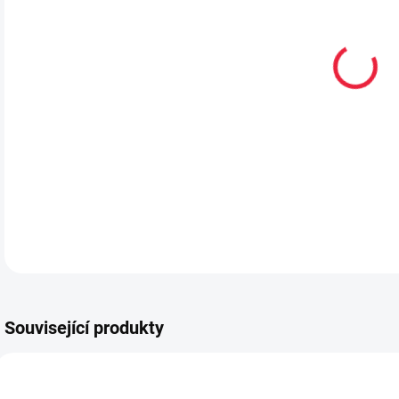
MŮŽ
MOŽ
Bare
DETA
Související produkty
PRODEJNA
OBL2362
OBL2289