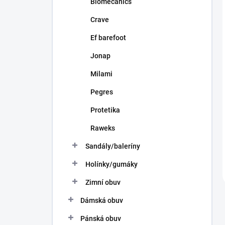
Biomecanics
Crave
Ef barefoot
Jonap
Milami
Pegres
Protetika
Raweks
Sandály/baleríny
Holínky/gumáky
Zimní obuv
Dámská obuv
Pánská obuv