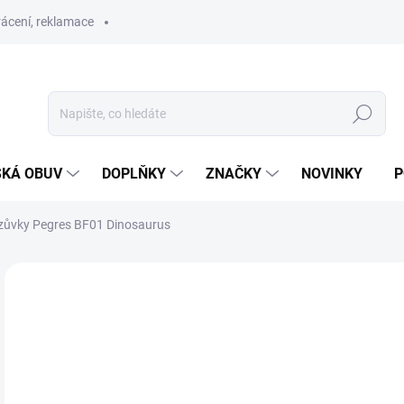
ácení, reklamace
Hledat
SKÁ OBUV
DOPLŇKY
ZNAČKY
NOVINKY
P
zůvky Pegres BF01 Dinosaurus
ZNAČKA:
PEGRES
o
Měr
ZVO
cena
VEL