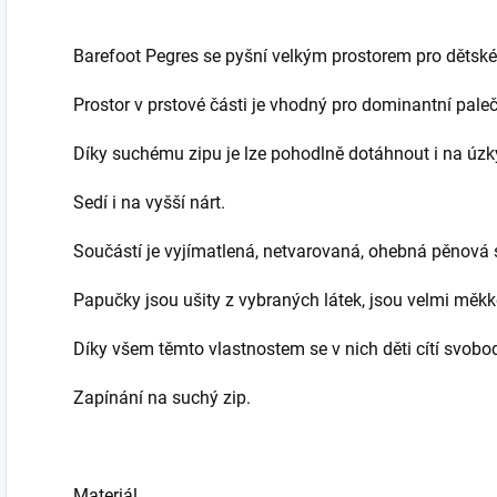
Barefoot Pegres se pyšní velkým prostorem pro dětské 
Prostor v prstové části je vhodný pro dominantní paleč
Díky suchému zipu je lze pohodlně dotáhnout i na úzký
Sedí i na vyšší nárt.
Součástí je vyjímatlená, netvarovaná, ohebná pěnová s
Papučky jsou ušity z vybraných látek, jsou velmi mě
Díky všem těmto vlastnostem se v nich děti cítí svob
Zapínání na suchý zip.
Materiál