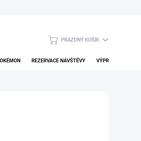
PRÁZDNÝ KOŠÍK
NÁKUPNÍ
KOŠÍK
OKÉMON
REZERVACE NÁVŠTĚVY
VÝPRODEJ
K
d
529 Kč
ná
LTE VARIANTU
:
IKOST