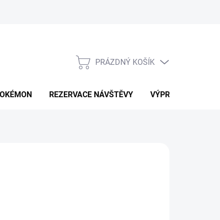
PRÁZDNÝ KOŠÍK
NÁKUPNÍ
KOŠÍK
OKÉMON
REZERVACE NÁVŠTĚVY
VÝPRODEJ
K
d
459 Kč
ná
LTE VARIANTU
:
IKOST