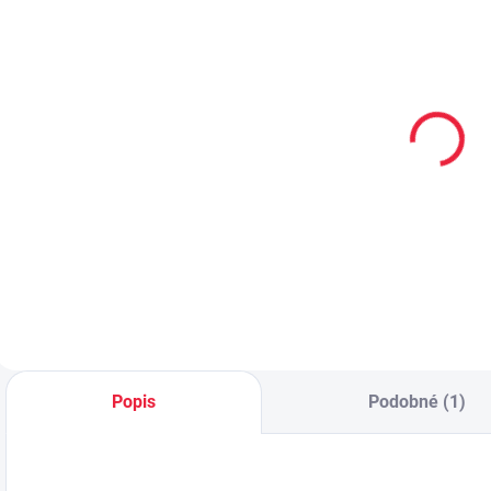
Přezůvky Baby
Bare barefoot -
denim
549 Kč
od
Detail
Popis
Podobné (1)