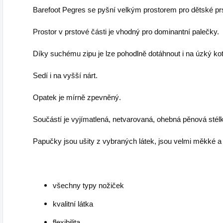
Barefoot Pegres se pyšní velkým prostorem pro dětské prs
Prostor v prstové části je vhodný pro dominantní palečky.
Díky suchému zipu je lze pohodlně dotáhnout i na úzký kot
Sedí i na vyšší nárt.
Opatek je mírně zpevněný.
Součástí je vyjímatlená, netvarovaná, ohebná pěnová stél
Papučky jsou ušity z vybraných látek, jsou velmi měkké 
všechny typy nožiček
kvalitní látka
flexibilita