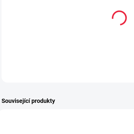
MŮŽ
MOŽ
Bare
DETA
Související produkty
PRODEJNA
BF9347