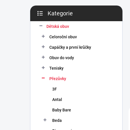
n
í
Kategorie
p
Přeskočit
a
kategorie
n
Dětská obuv
e
Celoroční obuv
l
Capáčky a první krůčky
Obuv do vody
Tenisky
Přezůvky
3F
Antal
Baby Bare
Beda