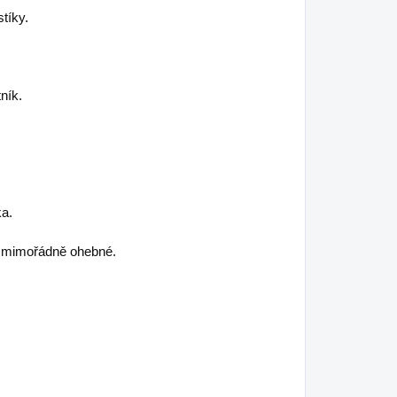
tíky.
ník.
ka.
a mimořádně ohebné.