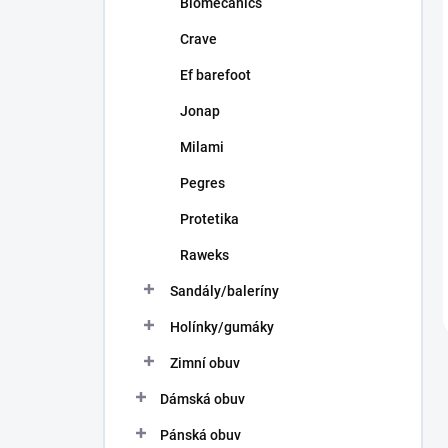
Biomecanics
Crave
Ef barefoot
Jonap
Milami
Pegres
Protetika
Raweks
Sandály/baleríny
Holínky/gumáky
Zimní obuv
Dámská obuv
Pánská obuv