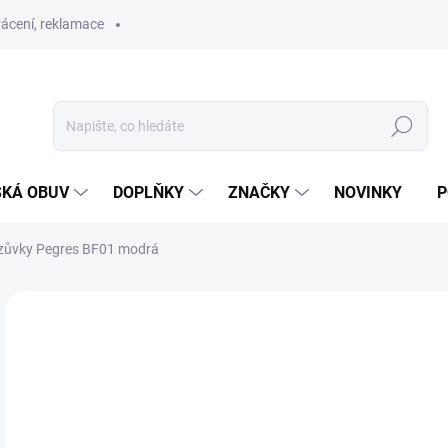
ácení, reklamace
Hledat
SKÁ OBUV
DOPLŇKY
ZNAČKY
NOVINKY
P
ezůvky Pegres BF01 modrá
ZNAČKA:
PEGRES
o
Měr
ZVO
cena
VEL