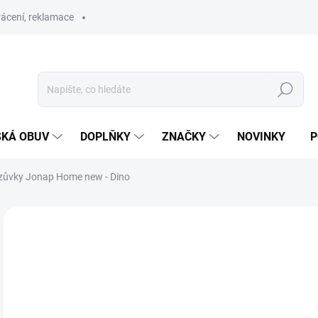
ácení, reklamace
Hledat
SKÁ OBUV
DOPLŇKY
ZNAČKY
NOVINKY
P
ezůvky Jonap Home new - Dino
ZNAČKA:
JONAP
NOVINKA
PRODEJNA
o
Měr
ZVO
cena