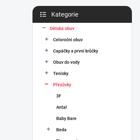
n
í
Kategorie
p
Přeskočit
a
kategorie
n
Dětská obuv
e
Celoroční obuv
l
Capáčky a první krůčky
Obuv do vody
Tenisky
Přezůvky
3F
Antal
Baby Bare
Beda