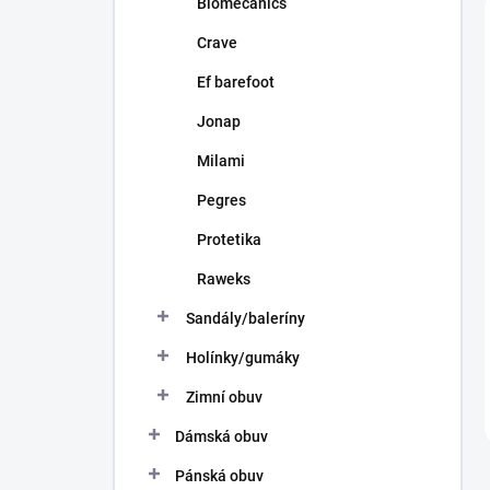
Biomecanics
Crave
Ef barefoot
Jonap
Milami
Pegres
Protetika
Raweks
Sandály/baleríny
Holínky/gumáky
Zimní obuv
Dámská obuv
Pánská obuv