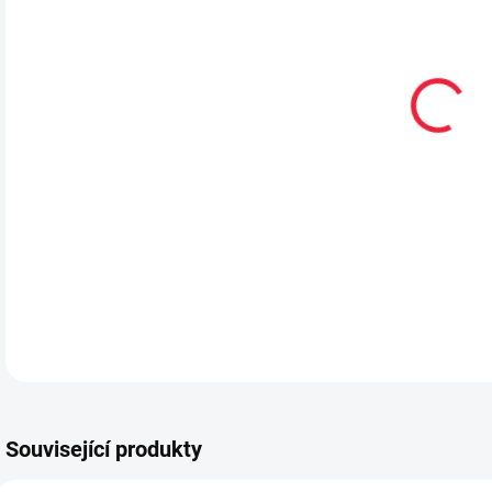
VEL
MŮŽ
MOŽ
Česk
DETA
Související produkty