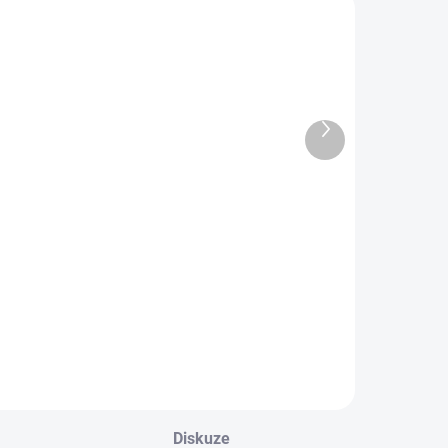
OBL2232
OBL2223
Další
produkt
Dětské
Dětské
bavlněné
bambusové
ponožky GULIT
ponožky UDO
59 Kč
59 Kč
od
Detail
Detail
Diskuze