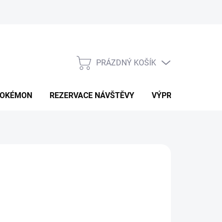
PRÁZDNÝ KOŠÍK
NÁKUPNÍ
KOŠÍK
OKÉMON
REZERVACE NÁVŠTĚVY
VÝPRODEJ
K
d
499 Kč
ná
LTE VARIANTU
: