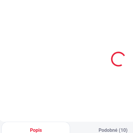
PRODEJNA
PRODEJNA
OBL2466
OBL2254
Dětské
Dětské
bavlněné
bavlněné
ponožky MÍČE
ponožky
KOPAČÁK
59 Kč
59 Kč
Detail
Detail
Popis
Podobné (10)