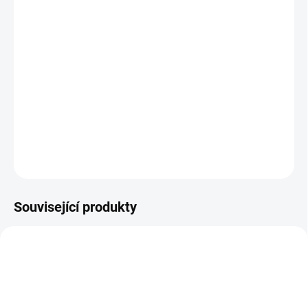
BARVA
MŮŽEME DORUČIT DO:
11.8.2026
MOŽNOSTI DORUČENÍ
−
+
Přidat do košíku
DETAILNÍ INFORMACE
ZEPTAT SE
Související produkty
PRODEJNA
PRODEJNA
BF13977
BF13986