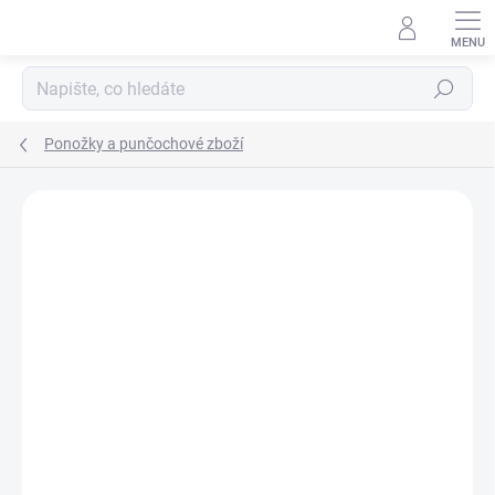
Přejít
na
obsah
Hledat
Ponožky a punčochové zboží
ZNAČKA:
TREPON
PRODEJNA