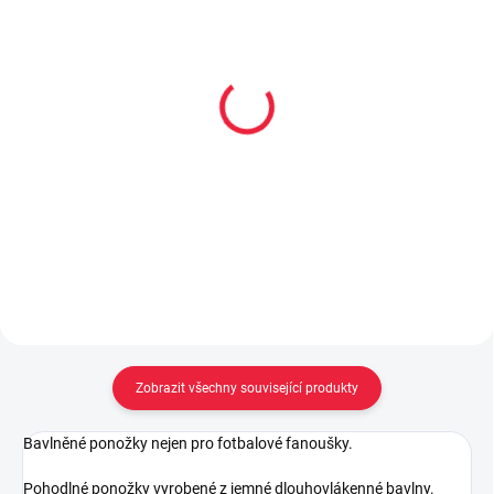
Barefoot přezůvky Crave
Barefoot přezůvky Crave
Blocks
Dino
549 Kč
549 Kč
Detail
Detail
Zobrazit všechny související produkty
Bavlněné ponožky nejen pro fotbalové fanoušky.
Pohodlné ponožky vyrobené z jemné dlouhovlákenné bavlny.