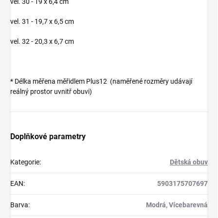
vel. 30 - 19 x 6,4 cm
vel. 31 - 19,7 x 6,5 cm
vel. 32 - 20,3 x 6,7 cm
* Délka měřena měřidlem Plus12 (naměřené rozměry udávají
reálný prostor uvnitř obuvi)
Doplňkové parametry
Kategorie
:
Dětská obuv
EAN
:
5903175707697
Barva
:
Modrá, Vícebarevná