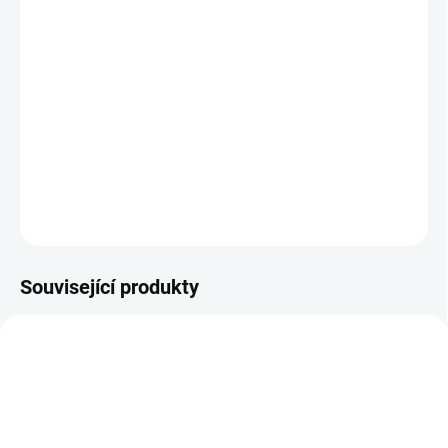
MŮŽEME DORUČIT DO:
ZVOLTE VARIANTU
MOŽNOSTI DORUČENÍ
−
+
Přidat do košíku
Barefoot přezůvky Crave
DETAILNÍ INFORMACE
ZEPTAT SE
Související produkty
PRODEJNA
OBL2489
OBL2368