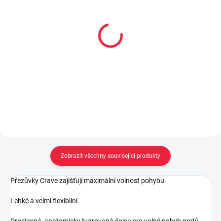
Dětské bavlněné
Dětské bambusové
ponožky DINO
ponožky OKÁČ
59 Kč
59 Kč
Detail
Detail
Zobrazit všechny související produkty
Přezůvky Crave zajišťují maximální volnost pohybu.
Lehké a velmi flexibilní.
Prostorná, anatomicky tvarovaná špice pro volný pohyb prstů.