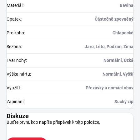
Materiál
:
Bavlna
Opatek
:
Částečně zpevněný
Pro koho
:
Chlapecké
Sezóna
:
Jaro, Léto, Podzim, Zima
Tvar nohy
:
Normální, Úzká
Výška nártu
:
Normální, Vyšší
Využití
:
Přezůvky a domácí obuv
Zapínání
:
Suchý zip
Diskuze
Buďte první, kdo napíše příspěvek k této položce.