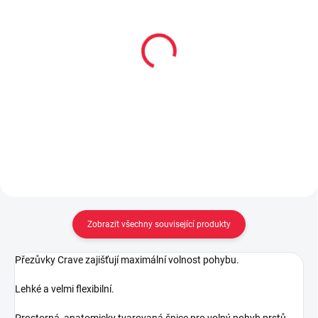
Dětské bavlněné
Dětské bambusové
ponožky DINO
ponožky OKÁČ
59 Kč
59 Kč
Detail
Detail
Zobrazit všechny související produkty
Přezůvky Crave zajišťují maximální volnost pohybu.
Lehké a velmi flexibilní.
Prostorná, anatomicky tvarovaná špice pro volný pohyb prstů.