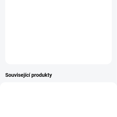
MŮŽEME DORUČIT DO:
ZVOLTE VARIANTU
MOŽNOSTI DORUČENÍ
−
+
Přidat do košíku
Barefoot přezůvky Crave
DETAILNÍ INFORMACE
ZEPTAT SE
Související produkty
PRODEJNA
OBL2489
OBL2368