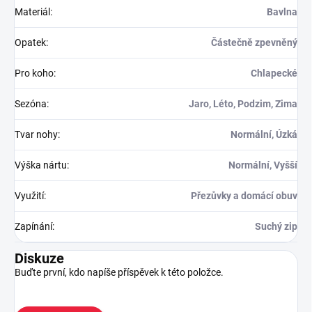
Materiál
:
Bavlna
Opatek
:
Částečně zpevněný
Pro koho
:
Chlapecké
Sezóna
:
Jaro, Léto, Podzim, Zima
Tvar nohy
:
Normální, Úzká
Výška nártu
:
Normální, Vyšší
Využití
:
Přezůvky a domácí obuv
Zapínání
:
Suchý zip
Diskuze
Buďte první, kdo napíše příspěvek k této položce.