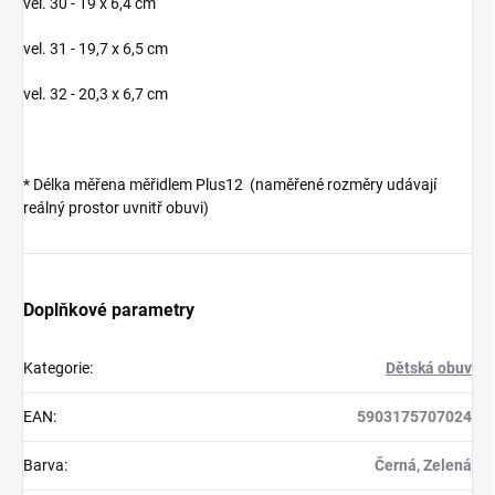
vel. 30 - 19 x 6,4 cm
vel. 31 - 19,7 x 6,5 cm
vel. 32 - 20,3 x 6,7 cm
* Délka měřena měřidlem Plus12 (naměřené rozměry udávají
reálný prostor uvnitř obuvi)
Doplňkové parametry
Kategorie
:
Dětská obuv
EAN
:
5903175707024
Barva
:
Černá, Zelená