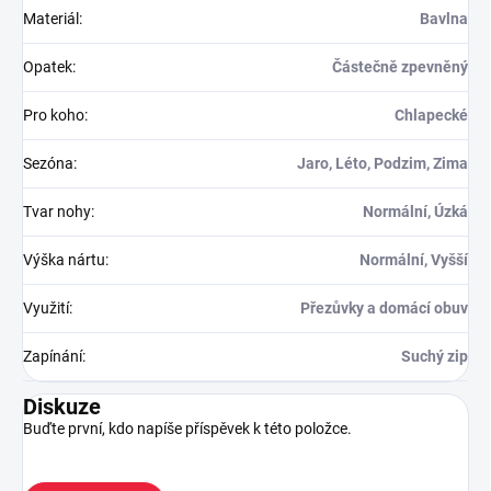
Materiál
:
Bavlna
Opatek
:
Částečně zpevněný
Pro koho
:
Chlapecké
Sezóna
:
Jaro, Léto, Podzim, Zima
Tvar nohy
:
Normální, Úzká
Výška nártu
:
Normální, Vyšší
Využití
:
Přezůvky a domácí obuv
Zapínání
:
Suchý zip
Diskuze
Buďte první, kdo napíše příspěvek k této položce.