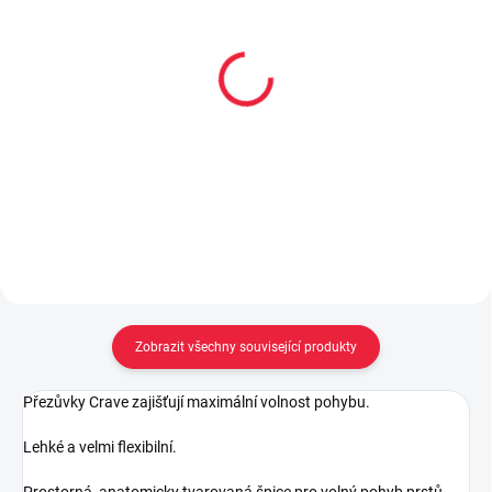
Dětské bavlněné
Dětské bambusové
ponožky DINO
ponožky OKÁČ
59 Kč
59 Kč
Detail
Detail
Zobrazit všechny související produkty
Přezůvky Crave zajišťují maximální volnost pohybu.
Lehké a velmi flexibilní.
Prostorná, anatomicky tvarovaná špice pro volný pohyb prstů.