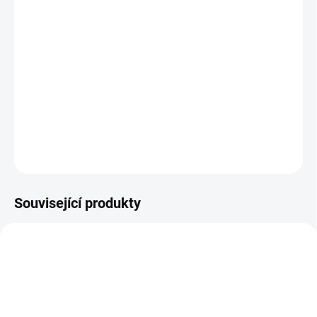
MŮŽEME DORUČIT DO:
ZVOLTE VARIANTU
MOŽNOSTI DORUČENÍ
−
+
Přidat do košíku
Barefoot přezůvky Crave
DETAILNÍ INFORMACE
ZEPTAT SE
Související produkty
PRODEJNA
OBL2489
OBL2368