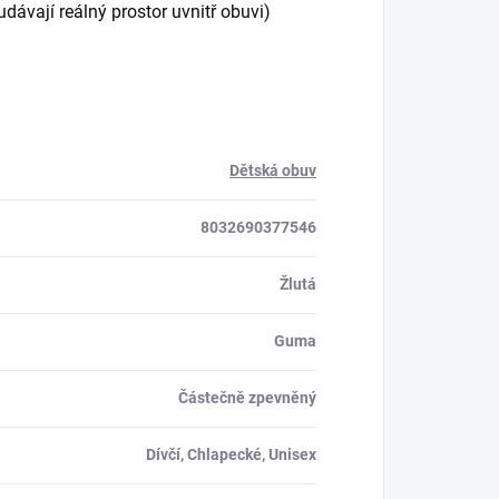
ávají reálný prostor uvnitř obuvi)
Dětská obuv
8032690377546
Žlutá
Guma
Částečně zpevněný
Dívčí, Chlapecké, Unisex