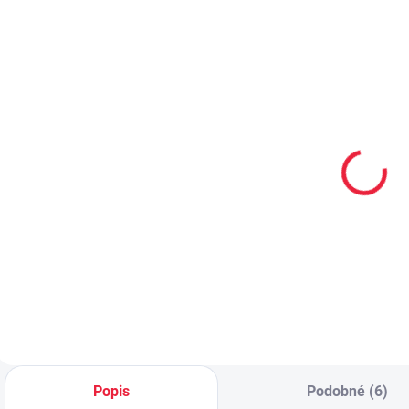
PRODEJNA
PRO
OBL2014
OBL2466
Flavio - zimní
Dětské
funkční čepice
bavlněné
- vzor 85
ponožky MÍČE
255 Kč
59 Kč
Do košíku
Detail
Popis
Podobné (6)