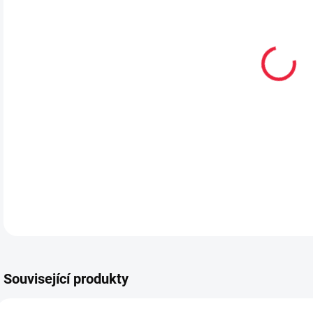
VEL
MŮŽ
MOŽ
Bare
DETA
Související produkty