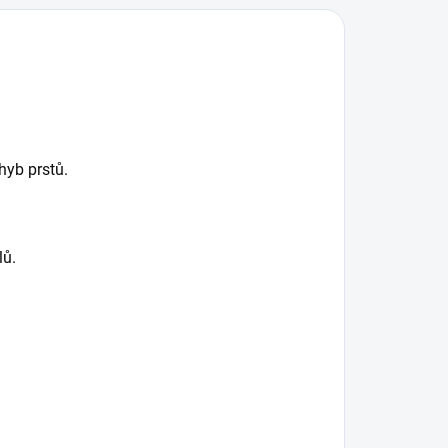
hyb prstů.
lů.