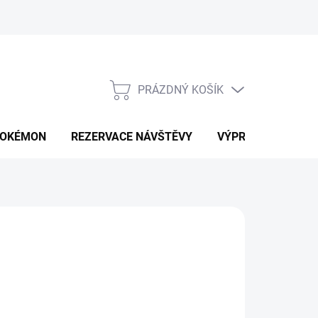
PRÁZDNÝ KOŠÍK
NÁKUPNÍ
KOŠÍK
OKÉMON
REZERVACE NÁVŠTĚVY
VÝPRODEJ
K
49 Kč
ná
LTE VARIANTU
: