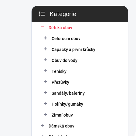
n
í
Kategorie
p
Přeskočit
a
kategorie
n
Dětská obuv
e
Celoroční obuv
l
Capáčky a první krůčky
Obuv do vody
Tenisky
Přezůvky
Sandály/baleríny
Holínky/gumáky
Zimní obuv
Dámská obuv