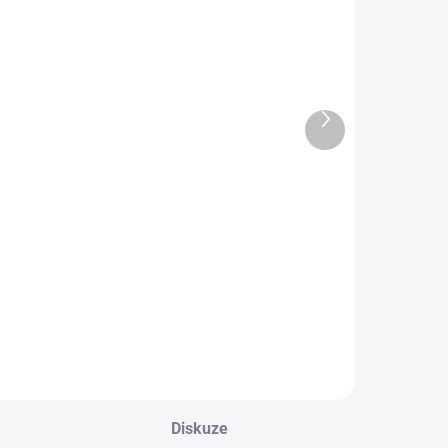
DEJNA
PRODEJNA
OBL2489
OBL2506
Další
produkt
Dětské
Dětské
bavlněné
sportovní froté
ponožky DINO
ponožky
SMAJLÍK
59 Kč
69 Kč
Detail
Detail
Diskuze