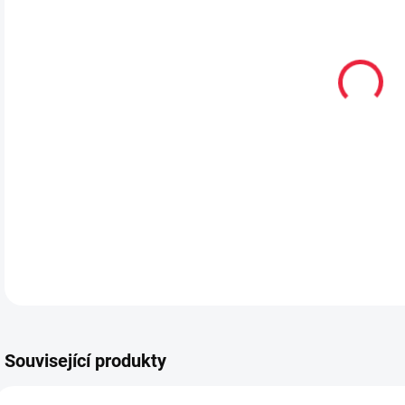
VEL
MŮŽ
MOŽ
Děts
DETA
Související produkty