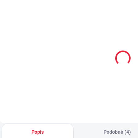
TIP
PEC159
PEC001
PRODEJNA
Renapur
Collonil
balzám na
CARBON PRO
hladkou kůži
400 ml akce
125ml
300 ml + 33%
299 Kč
299 Kč
navíc
Do košíku
Do košíku
Popis
Podobné (4)