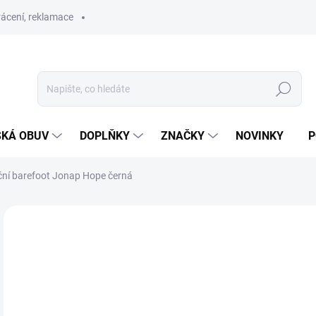
ácení, reklamace
Hledat
SKÁ OBUV
DOPLŇKY
ZNAČKY
NOVINKY
P
ční barefoot Jonap Hope černá
ZNAČKA:
JONAP
SLEVA
PRODEJNA
od
Měr
ZVO
cena