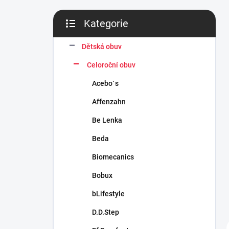
n
í
Kategorie
p
Přeskočit
a
kategorie
n
Dětská obuv
e
Celoroční obuv
l
Acebo´s
Affenzahn
Be Lenka
Beda
Biomecanics
Bobux
bLifestyle
D.D.Step