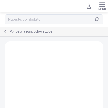
Přejít
na
obsah
Hledat
Ponožky a punčochové zboží
ZNAČKA:
REIMA
NOVINKA
TIP
PRODEJNA