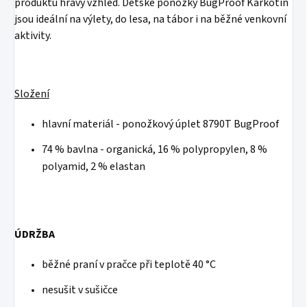
produktu hravý vzhled. Dětské ponožky BugProof Karkotin
jsou ideální na výlety, do lesa, na tábor i na běžné venkovní
aktivity.
Složení
hlavní materiál - ponožkový úplet 8790T BugProof
74 % bavlna - organická, 16 % polypropylen, 8 %
polyamid, 2 % elastan
ÚDRŽBA
běžné praní v pračce při teplotě 40 °C
nesušit v sušičce