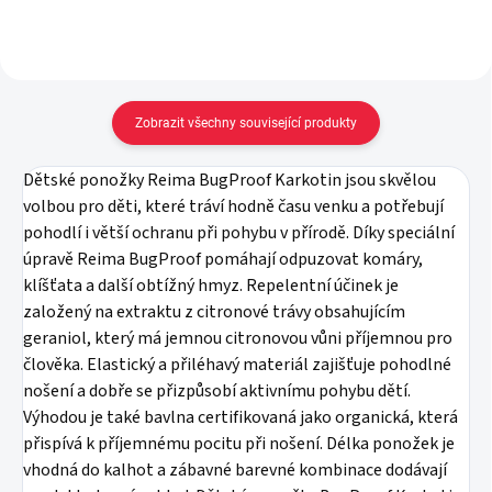
Zobrazit všechny související produkty
Dětské ponožky Reima BugProof Karkotin jsou skvělou
volbou pro děti, které tráví hodně času venku a potřebují
pohodlí i větší ochranu při pohybu v přírodě. Díky speciální
úpravě Reima BugProof pomáhají odpuzovat komáry,
klíšťata a další obtížný hmyz. Repelentní účinek je
založený na extraktu z citronové trávy obsahujícím
geraniol, který má jemnou citronovou vůni příjemnou pro
člověka. Elastický a přiléhavý materiál zajišťuje pohodlné
nošení a dobře se přizpůsobí aktivnímu pohybu dětí.
Výhodou je také bavlna certifikovaná jako organická, která
přispívá k příjemnému pocitu při nošení. Délka ponožek je
vhodná do kalhot a zábavné barevné kombinace dodávají