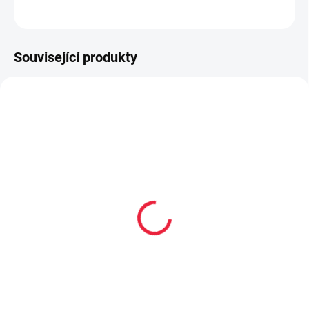
ZEPTAT SE
Související produkty
SLEVA
SLEVA
BF15574
BF15545
SKLAD
PRODEJNA
Tenisky Reima Astelu
Tenisky Reima Telmin
Blue modrá
Kids Navy modrá
1 215 Kč
1 499 Kč
Detail
Detail