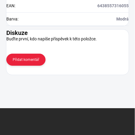
EAN
:
6438557316055
Barva
:
Modrá
Diskuze
Buďte první, kdo napíše příspěvek k této položce.
Přidat komentář
Z
á
p
a