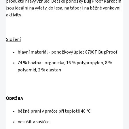
produktu hravý vzhled. Dětské ponožky BugProof Karkotin
jsou ideální na výlety, do lesa, na tábor i na běžné venkovní
aktivity.
Složení
hlavní materiál - ponožkový úplet 8790T BugProof
74 % bavlna - organická, 16 % polypropylen, 8 %
polyamid, 2 % elastan
ÚDRŽBA
běžné praní v pračce při teplotě 40 °C
nesušit v sušičce