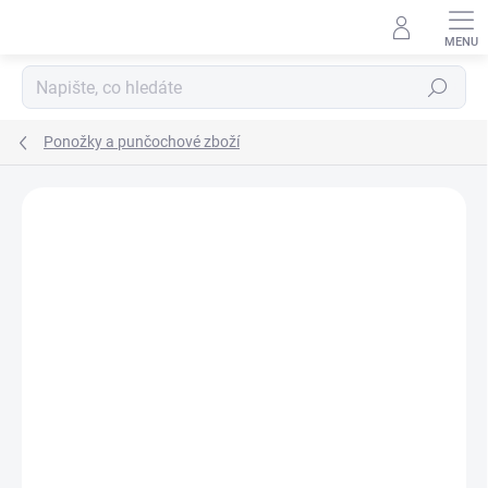
Přejít
na
obsah
Hledat
Ponožky a punčochové zboží
ZNAČKA:
REIMA
TIP
PRODEJNA