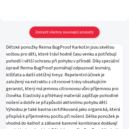
Zobrazit všechny související produkty
Dětské ponožky Reima BugProof Karkotin jsou skvělou
volbou pro děti, které tráví hodně času venku a potřebují
pohodlí i větší ochranu při pohybu v přírodě. Díky speciální
úpravě Reima BugProof pomáhají odpuzovat komáry,
klíšťata a další obtížný hmyz. Repelentní účinek je
založený na extraktu z citronové trávy obsahujícím
geraniol, který má jemnou citronovou vůni příjemnou pro
člověka. Elastický a přiléhavý materiál zajišťuje pohodlné
nošení a dobře se přizpůsobí aktivnímu pohybu dětí.
Výhodou je také bavlna certifikovaná jako organická, která
přispívá k příjemnému pocitu při nošení. Délka ponožek je
vhodná do kalhot a zábavné barevné kombinace dodávají