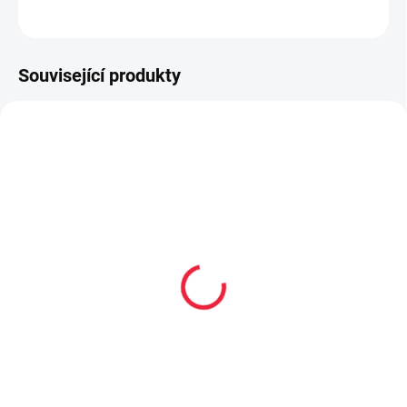
ZEPTAT SE
Související produkty
SLEVA
S MEMBRÁNOU
BF15590
BF11232
PRODEJNA
PRODEJNA
Tenisky Reima Telmin
Tenisky Reima Tallustelu
Junior Black černá
black, černá
1 595 Kč
1 790 Kč
od
Detail
Detail