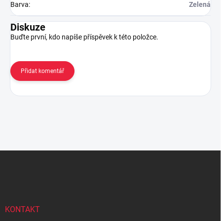
Barva
:
Zelená
Diskuze
Buďte první, kdo napíše příspěvek k této položce.
Přidat komentář
Z
á
p
a
t
í
KONTAKT