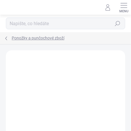
Přejít
na
obsah
Hledat
Ponožky a punčochové zboží
ZNAČKA:
REIMA
TIP
PRODEJNA