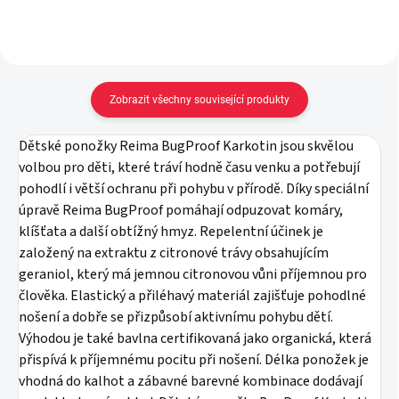
Zobrazit všechny související produkty
Dětské ponožky Reima BugProof Karkotin jsou skvělou
volbou pro děti, které tráví hodně času venku a potřebují
pohodlí i větší ochranu při pohybu v přírodě. Díky speciální
úpravě Reima BugProof pomáhají odpuzovat komáry,
klíšťata a další obtížný hmyz. Repelentní účinek je
založený na extraktu z citronové trávy obsahujícím
geraniol, který má jemnou citronovou vůni příjemnou pro
člověka. Elastický a přiléhavý materiál zajišťuje pohodlné
nošení a dobře se přizpůsobí aktivnímu pohybu dětí.
Výhodou je také bavlna certifikovaná jako organická, která
přispívá k příjemnému pocitu při nošení. Délka ponožek je
vhodná do kalhot a zábavné barevné kombinace dodávají