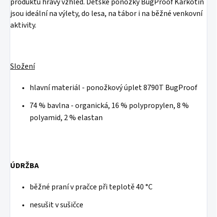
produktu hravý vzhled. Dětské ponožky BugProof Karkotin
jsou ideální na výlety, do lesa, na tábor i na běžné venkovní
aktivity.
Složení
hlavní materiál - ponožkový úplet 8790T BugProof
74 % bavlna - organická, 16 % polypropylen, 8 %
polyamid, 2 % elastan
ÚDRŽBA
běžné praní v pračce při teplotě 40 °C
nesušit v sušičce