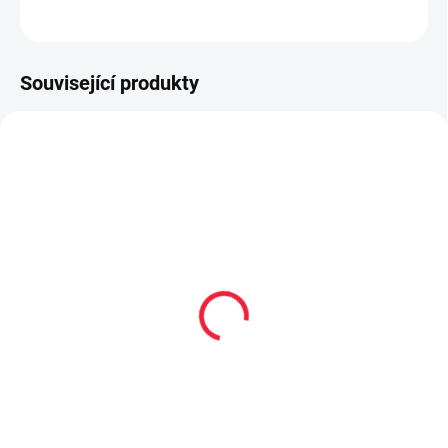
ZEPTAT SE
Související produkty
SLEVA
S MEMBRÁNOU
BF15590
BF11232
PRODEJNA
PRODEJNA
Tenisky Reima Telmin
Tenisky Reima Tallustelu
Junior Black černá
black, černá
1 595 Kč
1 790 Kč
od
Detail
Detail