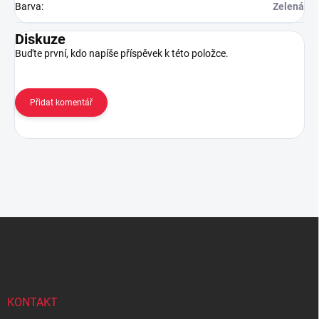
Barva
:
Zelená
Diskuze
Buďte první, kdo napíše příspěvek k této položce.
Přidat komentář
Z
á
p
a
t
í
KONTAKT