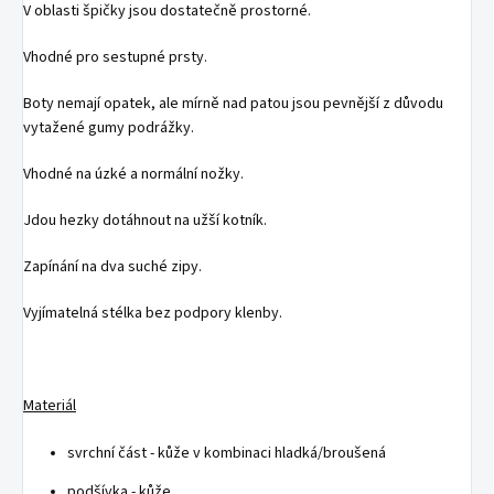
V oblasti špičky jsou dostatečně prostorné.
Vhodné pro sestupné prsty.
Boty nemají opatek, ale mírně nad patou jsou pevnější z důvodu
vytažené gumy podrážky.
Vhodné na úzké a normální nožky.
Jdou hezky dotáhnout na užší kotník.
Zapínání na dva suché zipy.
Vyjímatelná stélka bez podpory klenby.
Materiál
svrchní část - kůže v kombinaci hladká/broušená
podšívka - kůže