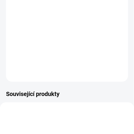
MŮŽEME DORUČIT DO:
ZVOLTE VARIANTU
MOŽNOSTI DORUČENÍ
−
+
Přidat do košíku
Celoroční barefoot obuv
DETAILNÍ INFORMACE
ZEPTAT SE
Související produkty
OBL2234
OBL973