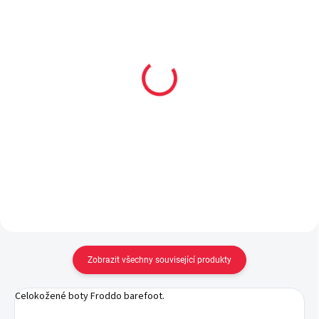
Dětské bavlněné
Dětské bambusové
ponožky ALVA
ponožky HUGO
59 Kč
59 Kč
od
Detail
Detail
Zobrazit všechny související produkty
Celokožené boty Froddo barefoot.