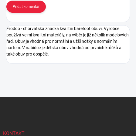
Přidat komentář
Froddo - chorvatská značka kvalitní barefoot obuvi. Výrobce
používá velmi kvalitní materiály, na výběr je již několik modelových
řad. Obuv je vhodná pro normální a užší nožky s normálním
nártem. V nabídce je dětská obuv vhodná od prvních krůčků a
také obuv pro dospělé.
Z
á
p
a
t
í
KONTAKT