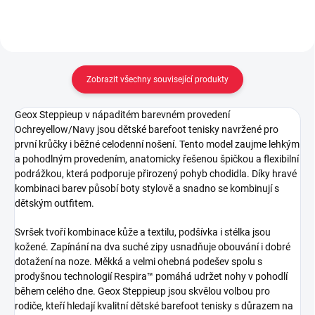
Zobrazit všechny související produkty
Geox Steppieup v nápaditém barevném provedení
Ochreyellow/Navy jsou dětské barefoot tenisky navržené pro
první krůčky i běžné celodenní nošení. Tento model zaujme lehkým
a pohodlným provedením, anatomicky řešenou špičkou a flexibilní
podrážkou, která podporuje přirozený pohyb chodidla. Díky hravé
kombinaci barev působí boty stylově a snadno se kombinují s
dětským outfitem.
Svršek tvoří kombinace kůže a textilu, podšívka i stélka jsou
kožené. Zapínání na dva suché zipy usnadňuje obouvání i dobré
dotažení na noze. Měkká a velmi ohebná podešev spolu s
prodyšnou technologií Respira™ pomáhá udržet nohy v pohodlí
během celého dne. Geox Steppieup jsou skvělou volbou pro
rodiče, kteří hledají kvalitní dětské barefoot tenisky s důrazem na