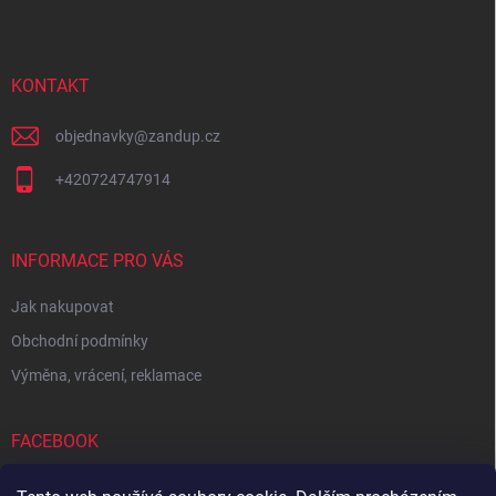
p
a
t
í
KONTAKT
objednavky
@
zandup.cz
+420724747914
INFORMACE PRO VÁS
Jak nakupovat
Obchodní podmínky
Výměna, vrácení, reklamace
FACEBOOK