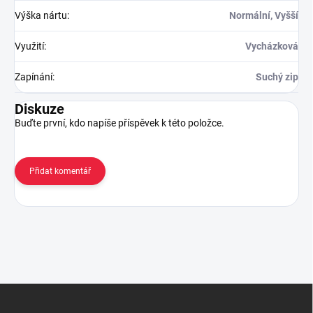
Výška nártu
:
Normální, Vyšší
Využití
:
Vycházková
Zapínání
:
Suchý zip
Diskuze
Buďte první, kdo napíše příspěvek k této položce.
Přidat komentář
Z
á