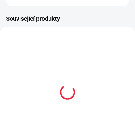
ZEPTAT SE
Související produkty
PEC159
OBL2289
Renapur balzám na
Dětské bambusové
hladkou kůži 125ml
ponožky BABAR
299 Kč
59 Kč
od
Do košíku
Detail