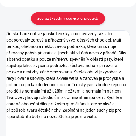
Zobrazit všechny související produkty
Dětské barefoot veganské tenisky jsou navrženy tak, aby
podporovaly zdravý a přirozený vývoj dětských chodidel. Mají
tenkou, ohebnou a neklouzavou podrážku, která umožňuje
přirozený pohyb při chůzi a jiných aktivitách nejen v přírodě. Díky
absenci opatku a pouze mírnému zpevnění v oblasti paty, které
zajišťuje lehce zvýšená podrážka, zůstává noha v přirozené
poloze a není zbytečně omezována. Svršek obuvi je vyroben z
recyklované síťoviny, která skvěle větrá a zároveň je prodyšná a
pohodlná při každodenním nošení. Tenisky jsou vhodné zejména
pro děti s normálními až užšími nožkami a normálním nártem.
Tvarově vyhovují i chodidlům s dominantním palcem. Rychlé a
snadné obouvání díky pružným gumičkám, které se skvěle
přizpůsobí tvaru dětské nohy. Zapínání na jeden suchý zip pro
lepší stabilitu boty na noze. Stélka je pevně všitá.