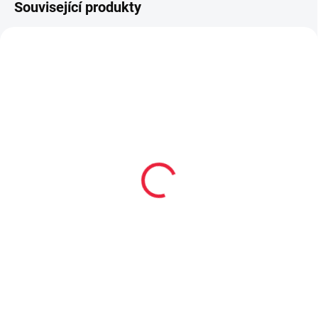
Související produkty
TIP
PEC001
OBL2249
PRODEJNA
Collonil CARBON PRO
Dětské bambusové
400 ml akce 300 ml +
ponožky STRIPEN
33% navíc
59 Kč
299 Kč
Detail
Do košíku