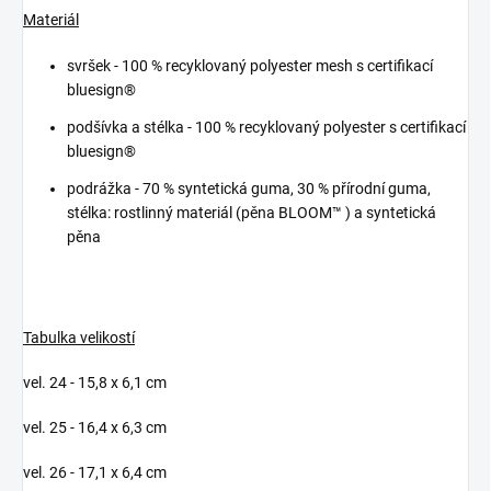
Materiál
svršek -
100 % recyklovaný polyester mesh s certifikací
bluesign®
podšívka a stélka -
100 % recyklovaný polyester s certifikací
bluesign®
podrážka -
70 % syntetická guma, 30 % přírodní guma,
stélka: rostlinný materiál (pěna BLOOM™ ) a syntetická
pěna
Tabulka velikostí
vel. 24 - 15,8 x 6,1 cm
vel. 25 - 16,4 x 6,3 cm
vel. 26 - 17,1 x 6,4 cm