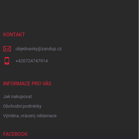
Z
á
p
a
t
í
KONTAKT
objednavky
@
zandup.cz
+420724747914
INFORMACE PRO VÁS
Jak nakupovat
Obchodní podmínky
Výměna, vrácení, reklamace
FACEBOOK