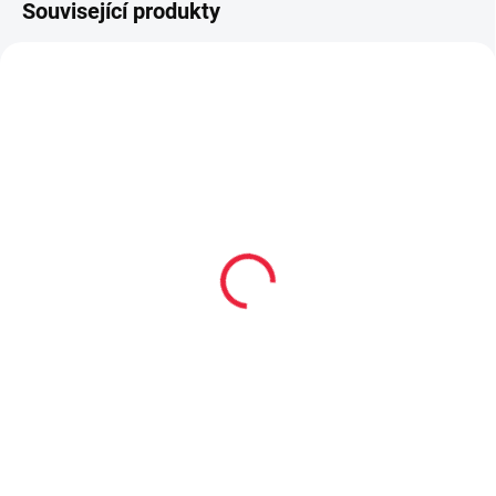
Související produkty
TIP
PEC001
OBL2249
PRODEJNA
Collonil CARBON PRO
Dětské bambusové
400 ml akce 300 ml +
ponožky STRIPEN
33% navíc
59 Kč
299 Kč
Detail
Do košíku