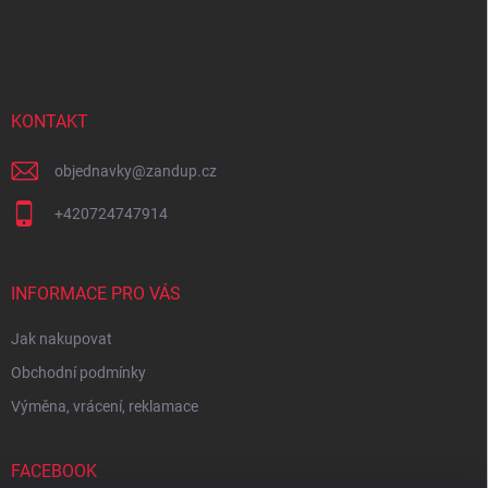
Z
á
p
a
t
í
KONTAKT
objednavky
@
zandup.cz
+420724747914
INFORMACE PRO VÁS
Jak nakupovat
Obchodní podmínky
Výměna, vrácení, reklamace
FACEBOOK