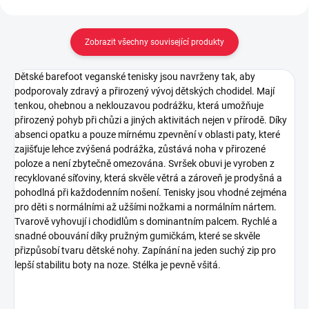
Zobrazit všechny související produkty
Dětské barefoot veganské tenisky jsou navrženy tak, aby
podporovaly zdravý a přirozený vývoj dětských chodidel. Mají
tenkou, ohebnou a neklouzavou podrážku, která umožňuje
přirozený pohyb při chůzi a jiných aktivitách nejen v přírodě. Díky
absenci opatku a pouze mírnému zpevnění v oblasti paty, které
zajišťuje lehce zvýšená podrážka, zůstává noha v přirozené
poloze a není zbytečně omezována. Svršek obuvi je vyroben z
recyklované síťoviny, která skvěle větrá a zároveň je prodyšná a
pohodlná při každodenním nošení. Tenisky jsou vhodné zejména
pro děti s normálními až užšími nožkami a normálním nártem.
Tvarově vyhovují i chodidlům s dominantním palcem. Rychlé a
snadné obouvání díky pružným gumičkám, které se skvěle
přizpůsobí tvaru dětské nohy. Zapínání na jeden suchý zip pro
lepší stabilitu boty na noze. Stélka je pevně všitá.