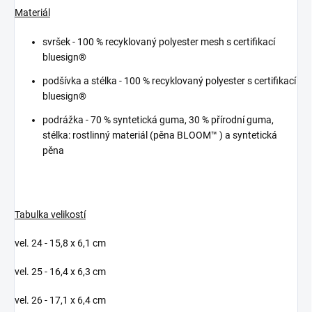
Materiál
svršek -
100 % recyklovaný polyester mesh s certifikací
bluesign®
podšívka a stélka -
100 % recyklovaný polyester s certifikací
bluesign®
podrážka -
70 % syntetická guma, 30 % přírodní guma,
stélka: rostlinný materiál (pěna BLOOM™ ) a syntetická
pěna
Tabulka velikostí
vel. 24 - 15,8 x 6,1 cm
vel. 25 - 16,4 x 6,3 cm
vel. 26 - 17,1 x 6,4 cm