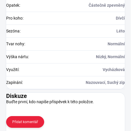
Opatek
:
Částečně zpevněný
Pro koho
:
Dívčí
Sezóna
:
Léto
Tvar nohy
:
Normální
Výška nártu
:
Nízký, Normální
Využití
:
Vycházková
Zapínání
:
Nazouvací, Suchý zip
Diskuze
Buďte první, kdo napíše příspěvek k této položce.
Přidat komentář