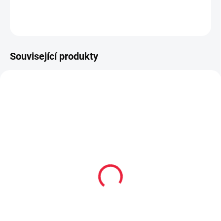
DETAILNÍ INFORMACE
ZEPTAT SE
Související produkty
OBL2376
OBL2327
Dětské kotníkové
Dětské kotníkové
bambusové ponožky
bavlněné ponožky
BODEN
BUNNY
59 Kč
59 Kč