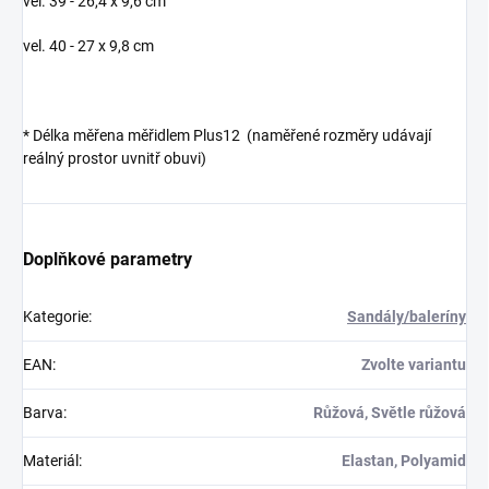
vel. 39 - 26,4 x 9,6 cm
vel. 40 - 27 x 9,8 cm
*
Délka měřena měřidlem Plus12 (naměřené rozměry udávají
reálný prostor uvnitř obuvi)
Doplňkové parametry
Kategorie
:
Sandály/baleríny
EAN
:
Zvolte variantu
Barva
:
Růžová, Světle růžová
Materiál
:
Elastan, Polyamid