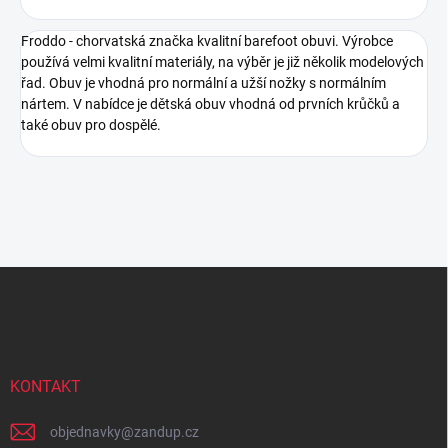
Froddo - chorvatská značka kvalitní barefoot obuvi. Výrobce
používá velmi kvalitní materiály, na výběr je již několik modelových
řad. Obuv je vhodná pro normální a užší nožky s normálním
nártem. V nabídce je dětská obuv vhodná od prvních krůčků a
také obuv pro dospělé.
Z
á
p
a
t
í
KONTAKT
objednavky
@
zandup.cz