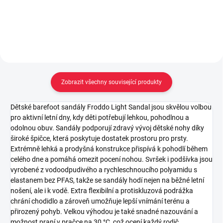
Detail
Detail
Zobrazit všechny související produkty
Dětské barefoot sandály Froddo Light Sandal jsou skvělou volbou
pro aktivní letní dny, kdy děti potřebují lehkou, pohodlnou a
odolnou obuv. Sandály podporují zdravý vývoj dětské nohy díky
široké špičce, která poskytuje dostatek prostoru pro prsty.
Extrémně lehká a prodyšná konstrukce přispívá k pohodlí během
celého dne a pomáhá omezit pocení nohou. Svršek i podšívka jsou
vyrobené z vodoodpudivého a rychleschnoucího polyamidu s
elastanem bez PFAS, takže se sandály hodí nejen na běžné letní
nošení, ale i k vodě. Extra flexibilní a protiskluzová podrážka
chrání chodidlo a zároveň umožňuje lepší vnímání terénu a
přirozený pohyb. Velkou výhodou je také snadné nazouvání a
možnost praní v pračce na 30 °C, což ocení každý rodič.