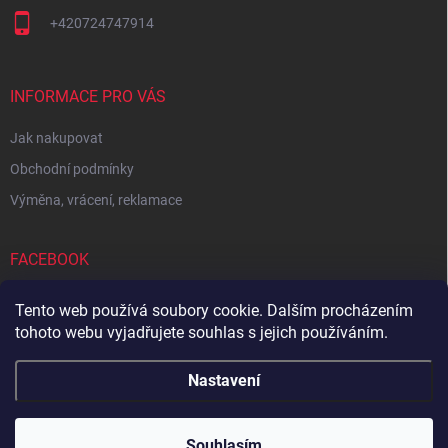
+420724747914
INFORMACE PRO VÁS
Jak nakupovat
Obchodní podmínky
Výměna, vrácení, reklamace
FACEBOOK
Tento web používá soubory cookie. Dalším procházením
tohoto webu vyjadřujete souhlas s jejich používáním.
Zboží.cz
Heureka.cz
Sedupa
Nejlepší seno.cz
Nastavení
Copyright 2026
Zandup
. Všechna práva vyhrazena.
Souhlasím