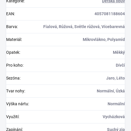
Kategorie
:
Dětská obuv
EAN
:
4057081188604
Barva
:
Fialová, Růžová, Světle růžová, Vícebarevná
Materiál
:
Mikrovlákno, Polyamid
Opatek
:
Měkký
Pro koho
:
Dívčí
Sezóna
:
Jaro, Léto
Tvar nohy
:
Normální, Úzká
Výška nártu
:
Normální
Využití
:
Vycházková
Zapínání
:
Suchý zip