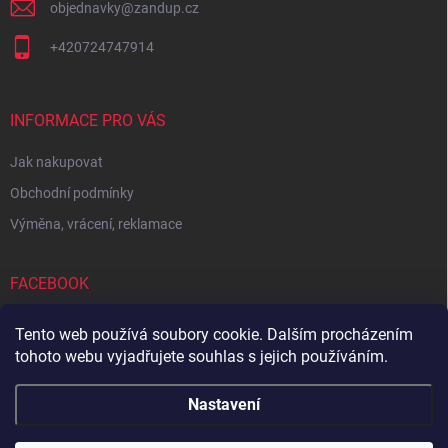
objednavky
@
zandup.cz
+420724747914
INFORMACE PRO VÁS
Jak nakupovat
Obchodní podmínky
Výměna, vrácení, reklamace
FACEBOOK
Tento web používá soubory cookie. Dalším procházením
tohoto webu vyjadřujete souhlas s jejich používáním.
Zboží.cz
Heureka.cz
Sedupa
Nejlepší seno.cz
Nastavení