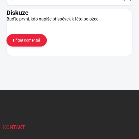
Diskuze
Buďte první, kdo napíše příspěvek k této položce.
Přidat komentář
Z
á
p
a
t
í
KONTAKT