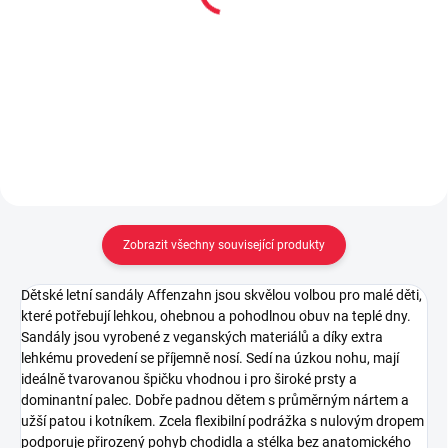
ball - rainbow
Moon ball - purple
199 Kč
149 Kč
Do košíku
Do košíku
Zobrazit všechny související produkty
Dětské letní sandály Affenzahn jsou skvělou volbou pro malé děti,
které potřebují lehkou, ohebnou a pohodlnou obuv na teplé dny.
Sandály jsou vyrobené z veganských materiálů a díky extra
lehkému provedení se příjemně nosí. Sedí na úzkou nohu, mají
ideálně tvarovanou špičku vhodnou i pro široké prsty a
dominantní palec. Dobře padnou dětem s průměrným nártem a
užší patou i kotníkem. Zcela flexibilní podrážka s nulovým dropem
podporuje přirozený pohyb chodidla a stélka bez anatomického