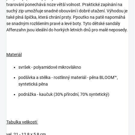
tvarování ponechává noze větší volnost. Praktické zapínání na
suchý zip umožňuje snadné obouvání i dobré utažení. Výhodou je
také plná špička, která chrání prsty. Ppoutko na patě napomáhá
se snadným rozlišením pravé a levé boty. Tyto dětské sandály
Affenzahn jsou ideální do horkých letních dnů pro malé neposedy.
Materiál
svršek - polyamidové mikrovlákno
podšívka a stélka -
rostlinný materiál - pěna BLOOM™,
syntetická pěna
podrážka - kaučuk (30% přírodní, 70% syntetický)
Tabulka velikostí
vel. 21 - 12,8 x 5,8 cm