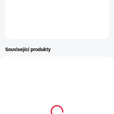
plná špička pro ochranu prstů
ideální obuv do horkých letních dnů
DETAILNÍ INFORMACE
ZEPTAT SE
Související produkty
20234
20238
Hyperskákavý míček
Mini hyperskákavý
Waboba Gradient Moon
míček Waboba Mini