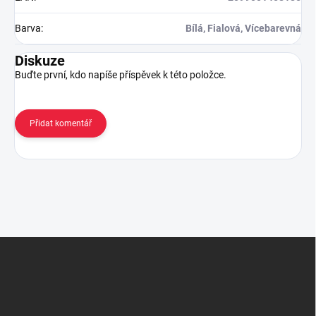
Barva
:
Bílá, Fialová, Vícebarevná
Diskuze
Buďte první, kdo napíše příspěvek k této položce.
Přidat komentář
Z
á
p
a
t