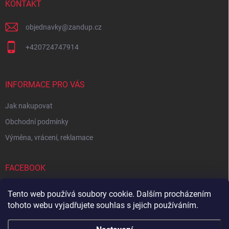
í
KONTAKT
objednavky
@
zandup.cz
+420724747914
INFORMACE PRO VÁS
Jak nakupovat
Obchodní podmínky
Výměna, vrácení, reklamace
FACEBOOK
Tento web používá soubory cookie. Dalším procházením
tohoto webu vyjadřujete souhlas s jejich používáním.
Zboží.cz
Heureka.cz
Sedupa
Nejlepší seno.cz