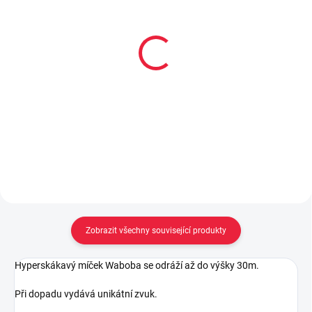
Gumovací pero Legami -
Gumovací pero Legami -
Hippo - modrý inkoust
Unicorn - růžový inkoust
55 Kč
55 Kč
Do košíku
Do košíku
Zobrazit všechny související produkty
Hyperskákavý míček Waboba se odráží až do výšky 30m.
Při dopadu vydává unikátní zvuk.