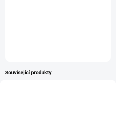
MOŽNOSTI
DORUČENÍ
−
+
Přidat do košíku
Supermíček Waboba
DETAILNÍ INFORMACE
ZEPTAT SE
Související produkty
20204
20202