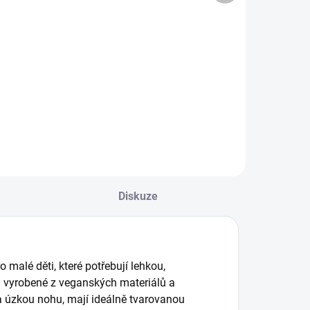
Hyperskákavý
Funkční
míček Waboba
lehoučký šátek
oon Ball -
Sofie na jaro a
ink
léto - vzor 15
199 Kč
159 Kč
Do košíku
Do košíku
Diskuze
 malé děti, které potřebují lehkou,
 vyrobené z veganských materiálů a
na úzkou nohu, mají ideálně tvarovanou