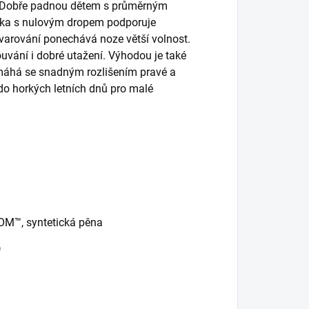
c. Dobře padnou dětem s průměrným
rážka s nulovým dropem podporuje
varování ponechává noze větší volnost.
vání i dobré utažení. Výhodou je také
omáhá se snadným rozlišením pravé a
 do horkých letních dnů pro malé
OOM™, syntetická pěna
)