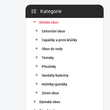
n
í
Kategorie
p
Přeskočit
a
kategorie
n
Dětská obuv
e
Celoroční obuv
l
Capáčky a první krůčky
Obuv do vody
Tenisky
Přezůvky
Sandály/baleríny
Holínky/gumáky
Zimní obuv
Dámská obuv