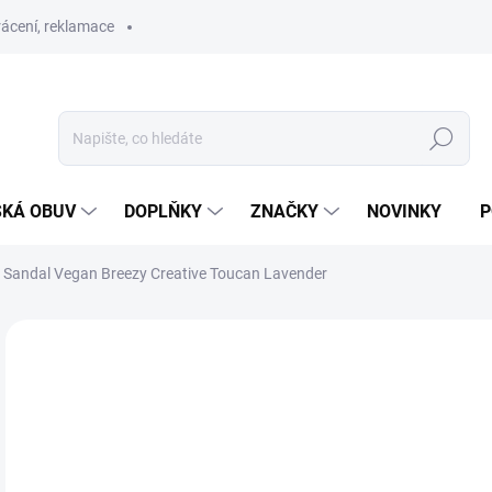
ácení, reklamace
Hledat
SKÁ OBUV
DOPLŇKY
ZNAČKY
NOVINKY
P
 Sandal Vegan Breezy Creative Toucan Lavender
ZNAČKA:
AFFENZAHN
SLEVA
PRODEJNA
1 
Měr
ZVO
cena