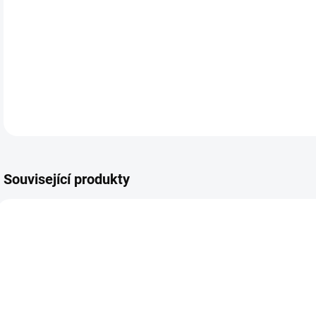
DETA
Související produkty
20234
20238