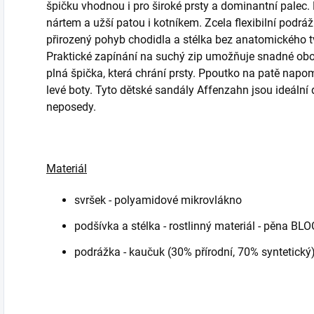
špičku vhodnou i pro široké prsty a dominantní pale
nártem a užší patou i kotníkem. Zcela flexibilní pod
přirozený pohyb chodidla a stélka bez anatomického t
Praktické zapínání na suchý zip umožňuje snadné obou
plná špička, která chrání prsty. Ppoutko na patě nap
levé boty. Tyto dětské sandály Affenzahn jsou ideální
neposedy.
Materiál
svršek - polyamidové mikrovlákno
podšívka a stélka -
rostlinný materiál - pěna BL
podrážka - kaučuk (30% přírodní, 70% syntetický