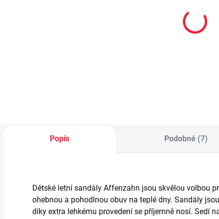
Hyperskákavý
Mini
míček Waboba
hyperskákavý
Gradient Moon
míček Waboba
M
ball - rainbow
Mini Moon ball
p
199 Kč
149 Kč
- purple
Do košíku
Do košíku
Popis
Podobné (7)
Dětské letní sandály Affenzahn jsou skvělou volbou pro
ohebnou a pohodlnou obuv na teplé dny. Sandály jsou
díky extra lehkému provedení se příjemně nosí. Sedí 