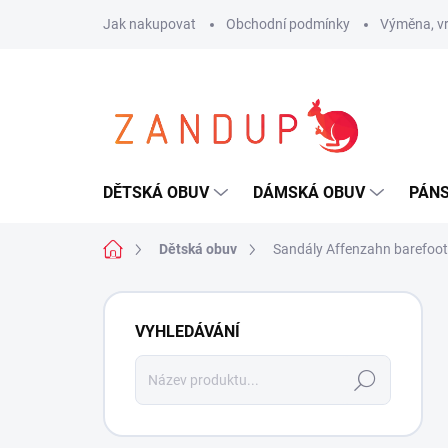
Přejít
Jak nakupovat
Obchodní podmínky
Výměna, vr
na
obsah
DĚTSKÁ OBUV
DÁMSKÁ OBUV
PÁN
Domů
Dětská obuv
Sandály Affenzahn barefoot
P
o
VYHLEDÁVÁNÍ
s
t
Hledat
r
a
n