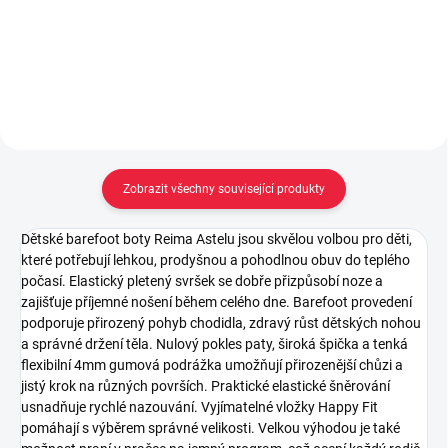
Detail
Do košíku
Zobrazit všechny související produkty
Dětské barefoot boty Reima Astelu jsou skvělou volbou pro děti,
které potřebují lehkou, prodyšnou a pohodlnou obuv do teplého
počasí. Elastický pletený svršek se dobře přizpůsobí noze a
zajišťuje příjemné nošení během celého dne. Barefoot provedení
podporuje přirozený pohyb chodidla, zdravý růst dětských nohou
a správné držení těla. Nulový pokles paty, široká špička a tenká
flexibilní 4mm gumová podrážka umožňují přirozenější chůzi a
jistý krok na různých površích. Praktické elastické šněrování
usnadňuje rychlé nazouvání. Vyjímatelné vložky Happy Fit
pomáhají s výběrem správné velikosti. Velkou výhodou je také