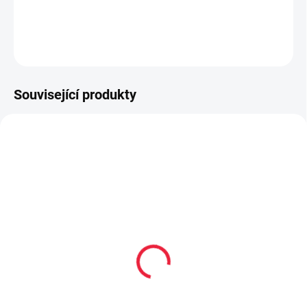
DETAILNÍ INFORMACE
ZEPTAT SE
Související produkty
TIP
PEC001
OBL2262
PRODEJNA
Collonil CARBON PRO
Dětské bavlněné
400 ml akce 300 ml +
ponožky SMART
33% navíc
59 Kč
299 Kč