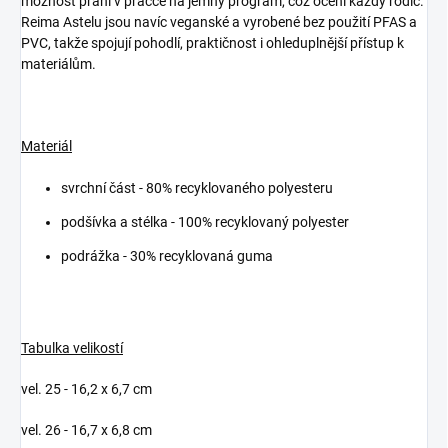
možnost praní v pračce na jemný program, což ocení každý rodič.
Reima Astelu jsou navíc veganské a vyrobené bez použití PFAS a
PVC, takže spojují pohodlí, praktičnost i ohleduplnější přístup k
materiálům.
Materiál
svrchní část - 80% recyklovaného polyesteru
podšívka a stélka - 100% recyklovaný polyester
podrážka - 30% recyklovaná guma
Tabulka velikostí
vel. 25 - 16,2 x 6,7 cm
vel. 26 - 16,7 x 6,8 cm