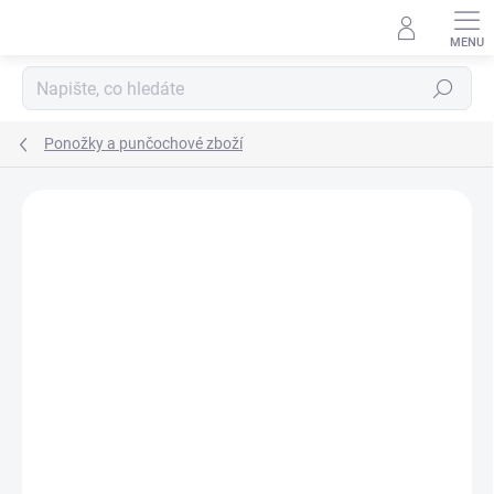
Přejít
na
obsah
Hledat
Ponožky a punčochové zboží
ZNAČKA:
NOVIA
PRODEJNA