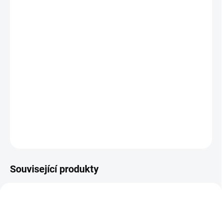
BARVA
MŮŽEME DORUČIT DO:
11.8.2026
MOŽNOSTI DORUČENÍ
−
+
Přidat do košíku
Vánoční ponožky
DETAILNÍ INFORMACE
ZEPTAT SE
Související produkty
SLEVA
SLEVA
BF8729
BF8742
POSLEDNÍ KUSY
POSLEDNÍ KUSY