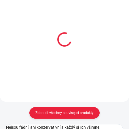
Margit tyrkys
Debora camel
1 459 Kč
1 495 Kč
Detail
Detail
Zobrazit všechny související produkty
Nejsou fádní, ani konzervativní a každý si jich všimne.