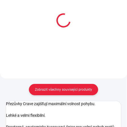
Dětské bavlněné
Dětské bambusové
ponožky DINO
ponožky OKÁČ
59 Kč
59 Kč
Detail
Detail
Zobrazit všechny související produkty
Přezůvky Crave zajišťují maximální volnost pohybu.
Lehké a velmi flexibilní.
Prostorná, anatomicky tvarovaná špice pro volný pohyb prstů.