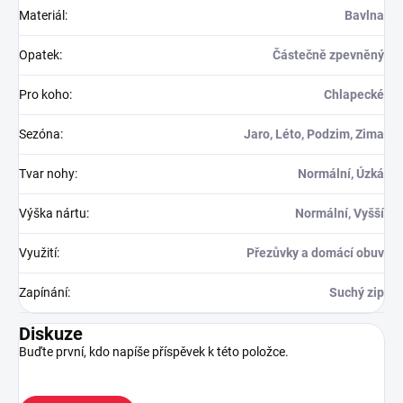
Materiál
:
Bavlna
Opatek
:
Částečně zpevněný
Pro koho
:
Chlapecké
Sezóna
:
Jaro, Léto, Podzim, Zima
Tvar nohy
:
Normální, Úzká
Výška nártu
:
Normální, Vyšší
Využití
:
Přezůvky a domácí obuv
Zapínání
:
Suchý zip
Diskuze
Buďte první, kdo napíše příspěvek k této položce.