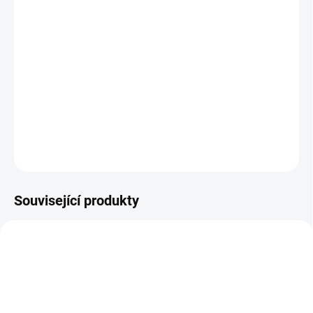
MŮŽEME DORUČIT DO:
ZVOLTE VARIANTU
MOŽNOSTI DORUČENÍ
−
+
Přidat do košíku
Barefoot přezůvky Crave
DETAILNÍ INFORMACE
ZEPTAT SE
Související produkty
PRODEJNA
OBL2489
OBL2368