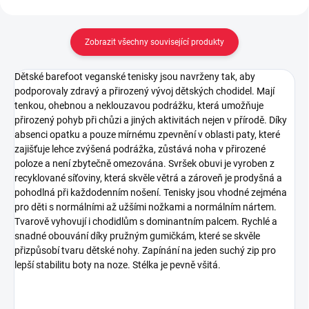
Zobrazit všechny související produkty
Dětské barefoot veganské tenisky jsou navrženy tak, aby
podporovaly zdravý a přirozený vývoj dětských chodidel. Mají
tenkou, ohebnou a neklouzavou podrážku, která umožňuje
přirozený pohyb při chůzi a jiných aktivitách nejen v přírodě. Díky
absenci opatku a pouze mírnému zpevnění v oblasti paty, které
zajišťuje lehce zvýšená podrážka, zůstává noha v přirozené
poloze a není zbytečně omezována. Svršek obuvi je vyroben z
recyklované síťoviny, která skvěle větrá a zároveň je prodyšná a
pohodlná při každodenním nošení. Tenisky jsou vhodné zejména
pro děti s normálními až užšími nožkami a normálním nártem.
Tvarově vyhovují i chodidlům s dominantním palcem. Rychlé a
snadné obouvání díky pružným gumičkám, které se skvěle
přizpůsobí tvaru dětské nohy. Zapínání na jeden suchý zip pro
lepší stabilitu boty na noze. Stélka je pevně všitá.