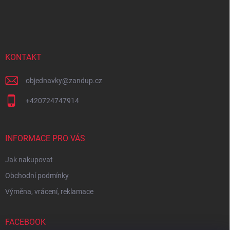
Z
á
p
a
t
í
KONTAKT
objednavky
@
zandup.cz
+420724747914
INFORMACE PRO VÁS
Jak nakupovat
Obchodní podmínky
Výměna, vrácení, reklamace
FACEBOOK