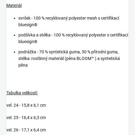
Materiál
svršek -
100 % recyklovaný polyester mesh s certifikací
bluesign®
podšívka a stélka -
100 % recyklovaný polyester s certifikací
bluesign®
podrážka -
70 % syntetická guma, 30 % přírodní guma,
stélka: rostlinný materiál (pěna BLOOM™ ) a syntetická
pěna
Tabulka velikostí
vel. 24 - 15,8 x 6,1 cm
vel. 25 - 16,4 x 6,3 cm
vel. 26 - 17,1 x 6,4 cm