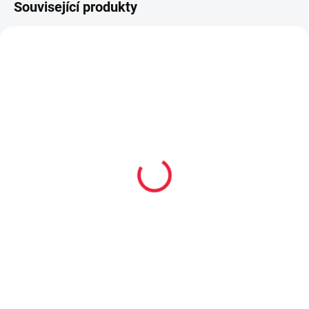
Související produkty
TIP
PRODEJNA
PEC001
OBL2342
PRODEJNA
Collonil CARBON PRO
Dětské bavlněné
400 ml akce 300 ml +
ponožky AUTA
33% navíc
59 Kč
299 Kč
Detail
Do košíku