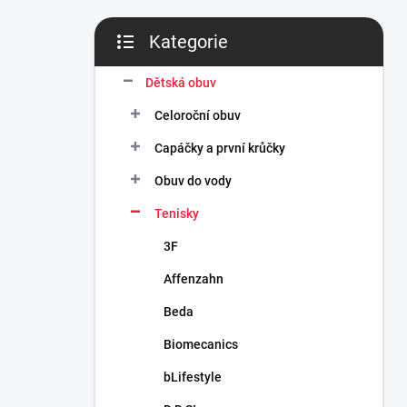
n
í
Kategorie
p
Přeskočit
a
kategorie
n
Dětská obuv
e
Celoroční obuv
l
Capáčky a první krůčky
Obuv do vody
Tenisky
3F
Affenzahn
Beda
Biomecanics
bLifestyle