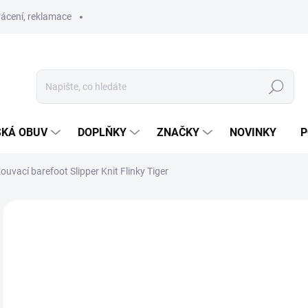
ácení, reklamace
Hledat
SKÁ OBUV
DOPLŇKY
ZNAČKY
NOVINKY
P
uvací barefoot Slipper Knit Flinky Tiger
ZNAČKA:
AFFENZAHN
SLEVA
SKLAD
1 
Měr
ZVO
cena