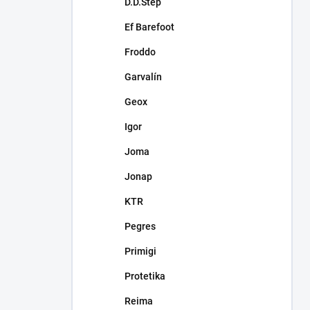
D.D.Step
Ef Barefoot
Froddo
Garvalín
Geox
Igor
Joma
Jonap
KTR
Pegres
Primigi
Protetika
Reima