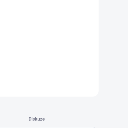
IKOST
EME DORUČIT DO:
ZVOLTE VARIANTU
NOSTI DORUČENÍ
−
+
Přidat do košíku
é a prodyšné barefoot tenisky
ILNÍ INFORMACE
ZEPTAT SE
Diskuze