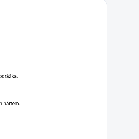
podrážka.
m nártem.