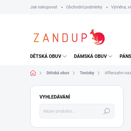
Přejít
Jak nakupovat
Obchodní podmínky
Výměna, vr
na
obsah
DĚTSKÁ OBUV
DÁMSKÁ OBUV
PÁN
Domů
Dětská obuv
Tenisky
Affenzahn nazo
P
o
VYHLEDÁVÁNÍ
s
t
Hledat
r
a
n