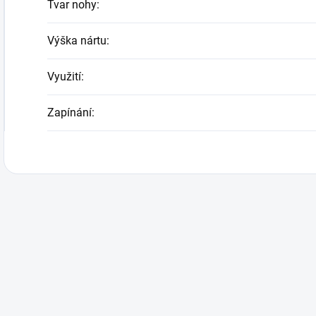
Tvar nohy
:
Výška nártu
:
Využití
:
Zapínání
: