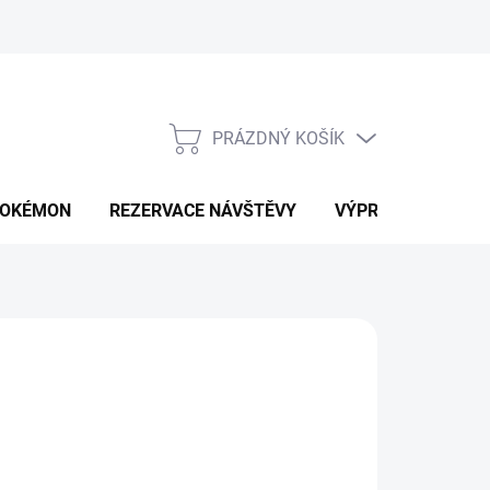
PRÁZDNÝ KOŠÍK
NÁKUPNÍ
KOŠÍK
OKÉMON
REZERVACE NÁVŠTĚVY
VÝPRODEJ
K
149 Kč
859 Kč
ná
LTE VARIANTU
: