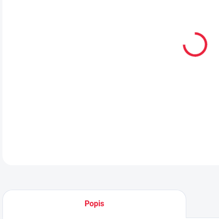
VEL
MŮŽ
MOŽ
Lehk
DETA
Popis