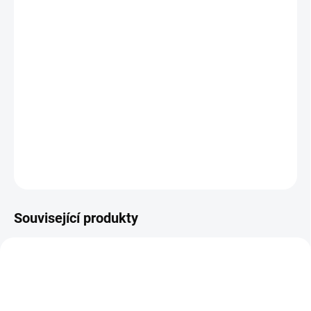
MŮŽEME DORUČIT DO:
ZVOLTE VARIANTU
MOŽNOSTI DORUČENÍ
−
+
Přidat do košíku
Zimní zateplená kožená obuv
DETAILNÍ INFORMACE
ZEPTAT SE
Související produkty
TIP
PEC159
PEC001
PRODEJNA