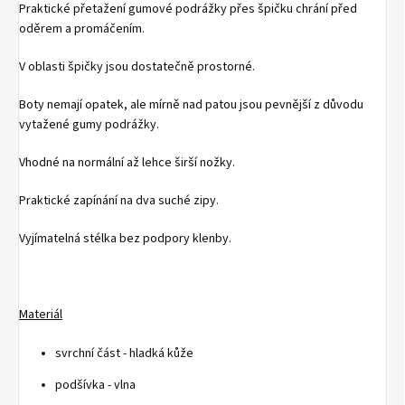
Praktické přetažení gumové podrážky přes špičku chrání před
oděrem a promáčením.
V oblasti špičky jsou dostatečně prostorné.
Boty nemají opatek, ale mírně nad patou jsou pevnější z důvodu
vytažené gumy podrážky.
Vhodné na normální až lehce širší nožky.
Praktické zapínání na dva suché zipy.
Vyjímatelná stélka bez podpory klenby.
Materiál
svrchní část - hladká kůže
podšívka - vlna