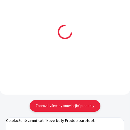
Renapur balzám na
Collonil CARBON PRO
hladkou kůži 125ml
400 ml akce 300 ml +
33% navíc
299 Kč
299 Kč
Do košíku
Do košíku
Zobrazit všechny související produkty
Celokožené zimní kotníkové boty Froddo barefoot.