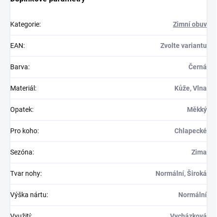
Kategorie
:
Zimní obuv
EAN
:
Zvolte variantu
Barva
:
Černá
Materiál
:
Kůže, Vlna
Opatek
:
Měkký
Pro koho
:
Chlapecké
Sezóna
:
Zima
Tvar nohy
:
Normální, Široká
Výška nártu
:
Normální
Využití
:
Vycházková