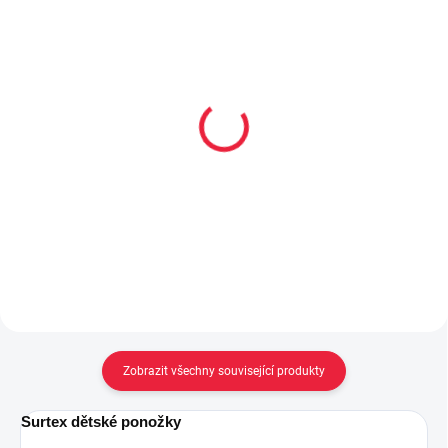
Přezůvky 3F 3BE3/15R
Tenisky 3F bar3foot
míč modrá
3BE29/6R
419 Kč
630 Kč
Detail
Detail
Zobrazit všechny související produkty
Surtex dětské ponožky