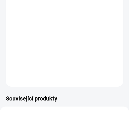
BARVA
MŮŽEME DORUČIT DO:
ZVOLTE VARIANTU
MOŽNOSTI DORUČENÍ
−
+
Přidat do košíku
Dětské ponožky s min. 70% merinové vlny
DETAILNÍ INFORMACE
ZEPTAT SE
Související produkty
SLEVA
SLEVA
BF10689
BF6855
SKLAD
POSLEDNÍ KUSY