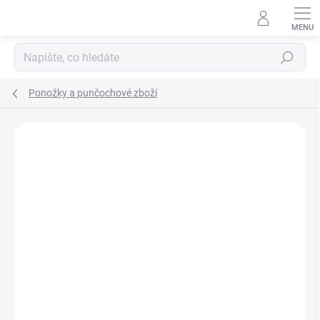
Přejít
na
obsah
Hledat
Ponožky a punčochové zboží
ZNAČKA:
SURTEX