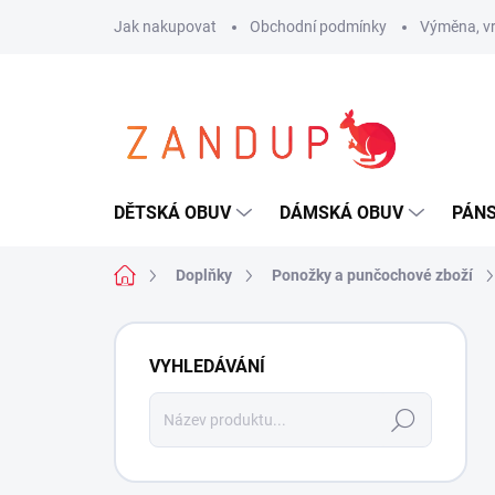
Přejít
Jak nakupovat
Obchodní podmínky
Výměna, vr
na
obsah
DĚTSKÁ OBUV
DÁMSKÁ OBUV
PÁN
Domů
Doplňky
Ponožky a punčochové zboží
P
o
VYHLEDÁVÁNÍ
s
t
Hledat
r
a
n