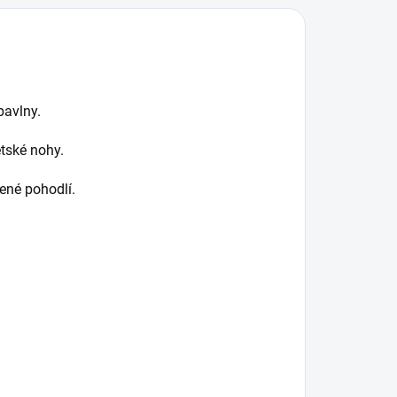
bavlny.
tské nohy.
ené pohodlí.