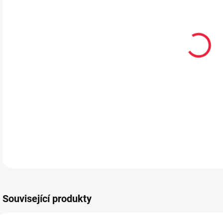
VEL
BAR
MŮŽ
MOŽ
DETA
Související produkty