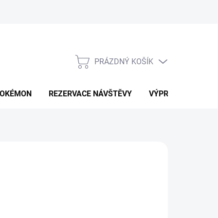
PRÁZDNÝ KOŠÍK
NÁKUPNÍ
KOŠÍK
OKÉMON
REZERVACE NÁVŠTĚVY
VÝPRODEJ
K
 Kč
ná
LTE VARIANTU
: