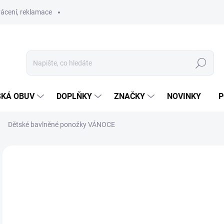
ácení, reklamace
Hledat
SKÁ OBUV
DOPLŇKY
ZNAČKY
NOVINKY
P
Dětské bavlněné ponožky VÁNOCE
ZNAČKA:
TREPON
PRODEJNA
59
Měr
ZVO
cena