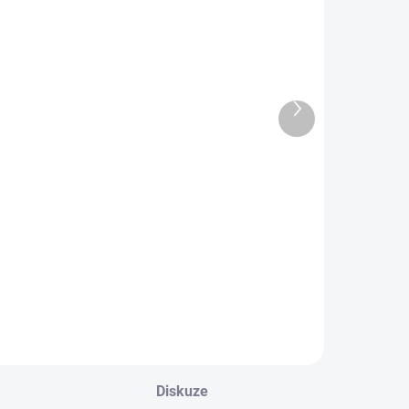
DEJNA
OBL2531
OBL1901
Další
produkt
ětské zimní
Falco set -
roté ponožky
vzor 07
PENGUIN
469 Kč
69 Kč
Do košíku
Detail
Diskuze