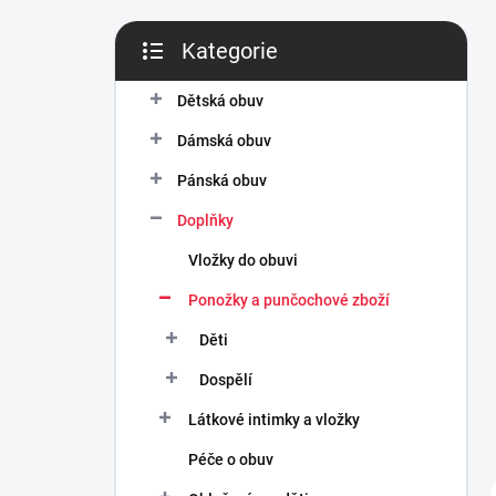
n
í
Kategorie
p
Přeskočit
a
kategorie
n
Dětská obuv
e
Dámská obuv
l
Pánská obuv
Doplňky
Vložky do obuvi
Ponožky a punčochové zboží
Děti
Dospělí
Látkové intimky a vložky
Péče o obuv