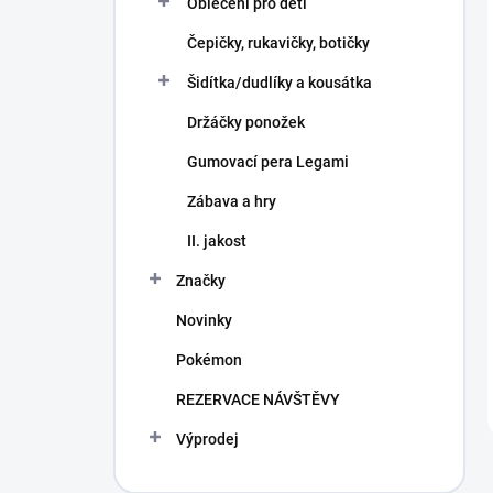
Oblečení pro děti
Čepičky, rukavičky, botičky
Šidítka/dudlíky a kousátka
Držáčky ponožek
Gumovací pera Legami
Zábava a hry
II. jakost
Značky
Novinky
Pokémon
REZERVACE NÁVŠTĚVY
Výprodej