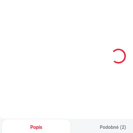
PRODEJNA
PRODEJNA
PRO
OBL2506
OBL2491
Dětské
Dětské
D
sportovní froté
bavlněné
f
ponožky
ponožky
SMAJLÍK
ANDREJ
69 Kč
59 Kč
Detail
Detail
Popis
Podobné (2)