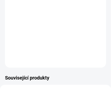
MŮŽEME DORUČIT DO:
ZVOLTE VARIANTU
MOŽNOSTI DORUČENÍ
−
+
Přidat do košíku
Zimní barefoot obuv s membránou
DETAILNÍ INFORMACE
ZEPTAT SE
Související produkty
TIP
PRODEJNA
PEC001
OBL2491
PRODEJNA