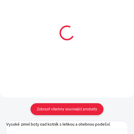
Collonil CARBON PRO
Dětské bavlněné
400 ml akce 300 ml +
ponožky ANDREJ
33% navíc
59 Kč
299 Kč
Detail
Do košíku
Zobrazit všechny související produkty
Vysoké zimní boty nad kotník s lehkou a ohebnou podešví.