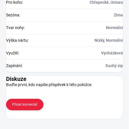
Pro koho
:
Chlapecké, Unisex
Sezóna
:
Zima
Tvar nohy
:
Normální
Výška nártu
:
Nízký, Normální
Využití
:
Vycházková
Zapínání
:
Suchý zip
Diskuze
Buďte první, kdo napíše příspěvek k této položce.
Přidat komentář