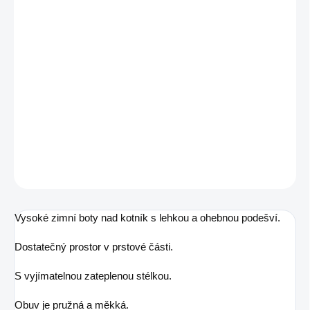
MŮŽEME DORUČIT DO:
ZVOLTE VARIANTU
MOŽNOSTI DORUČENÍ
−
+
Přidat do košíku
Zimní barefoot obuv
DETAILNÍ INFORMACE
ZEPTAT SE
Vysoké zimní boty nad kotník s lehkou a ohebnou podešví.
Dostatečný prostor v prstové části.
S vyjímatelnou zateplenou stélkou.
Obuv je pružná a měkká.