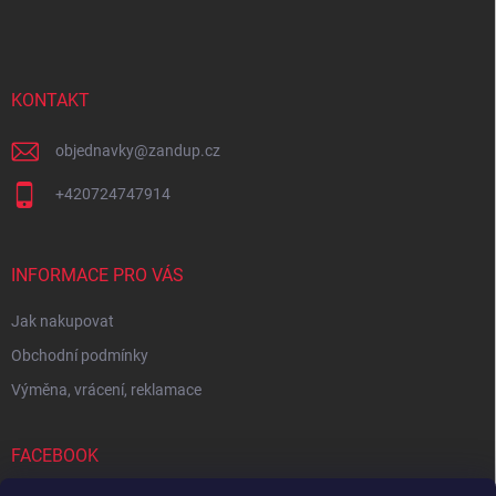
á
p
a
t
í
KONTAKT
objednavky
@
zandup.cz
+420724747914
INFORMACE PRO VÁS
Jak nakupovat
Obchodní podmínky
Výměna, vrácení, reklamace
FACEBOOK