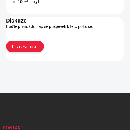
100% akryl
Diskuze
Buďte první, kdo napíše příspěvek k této položce.
Přidat komentář
Z
á
p
a
t
í
KONTAKT