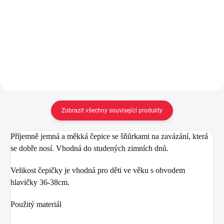
1 255 Kč
399 Kč
Detail
Do košíku
Zobrazit všechny související produkty
Příjemně jemná a měkká čepice se šňůrkami na zavázání, která
se dobře nosí. Vhodná do studených zimních dnů.
Velikost čepičky je vhodná pro děti ve věku s obvodem
hlavičky 36-38cm.
Použitý materiál