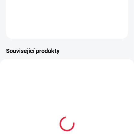
Pletená zimní čepice se šňůrkami na zavázání vel. 36-38cm
DETAILNÍ INFORMACE
ZEPTAT SE
Související produkty
SLEVA
OBL1494
BF14228
S MEMBRÁNOU
SKLAD
POSLEDNÍ KUSY
Podzimní/zimní čepice s
Zimní barefoot Jonap
komínkem - bambulka -
Jerry černá - vlna
sv.šedá/šedá