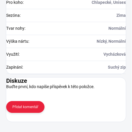
Pro koho
:
Chlapecké, Unisex
Sezóna
:
Zima
Tvar nohy
:
Normální
Výška nártu
:
Nízký, Normální
Využití
:
Vycházková
Zapínání
:
Suchý zip
Diskuze
Buďte první, kdo napíše příspěvek k této položce.
Přidat komentář