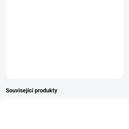
MŮŽEME DORUČIT DO:
ZVOLTE VARIANTU
MOŽNOSTI DORUČENÍ
−
+
Přidat do košíku
Zimní barefoot obuv s membránou
DETAILNÍ INFORMACE
ZEPTAT SE
Související produkty
TIP
PRODEJNA
PEC001
OBL2491
PRODEJNA