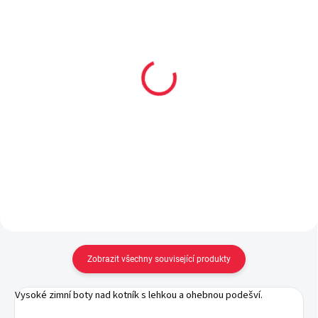
Collonil CARBON PRO
Dětské bavlněné
400 ml akce 300 ml +
ponožky ANDREJ
33% navíc
59 Kč
299 Kč
Detail
Do košíku
Zobrazit všechny související produkty
Vysoké zimní boty nad kotník s lehkou a ohebnou podešví.