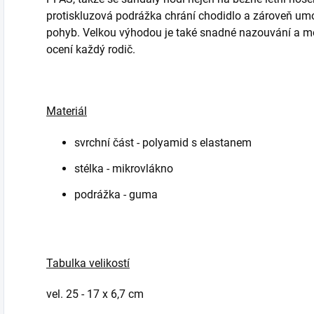
protiskluzová podrážka chrání chodidlo a zároveň umo
pohyb. Velkou výhodou je také snadné nazouvání a mo
ocení každý rodič.
Materiál
svrchní část - polyamid s elastanem
stélka - mikrovlákno
podrážka - guma
Tabulka velikostí
vel. 25 - 17 x 6,7 cm