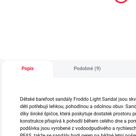
BAMBIK
ponožky
b
59 Kč
59 Kč
BODEN
Detail
Detail
Popis
Podobné (9)
Dětské barefoot sandály Froddo Light Sandal jsou skvě
děti potřebují lehkou, pohodlnou a odolnou obuv. San
díky široké špičce, která poskytuje dostatek prostoru 
konstrukce přispívá k pohodlí během celého dne a po
podšívka jsou vyrobené z vodoodpudivého a rychlesc
PFAS, takže se sandály hodí nejen na běžné letní nošení,