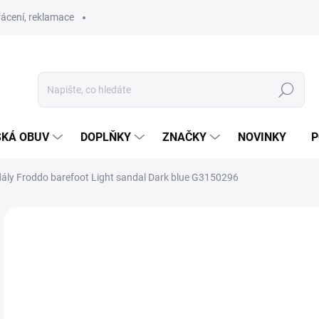
ácení, reklamace
Hledat
SKÁ OBUV
DOPLŇKY
ZNAČKY
NOVINKY
P
ály Froddo barefoot Light sandal Dark blue G3150296
ZNAČKA:
FRODDO
SKLAD
o
Měr
ZVO
cena