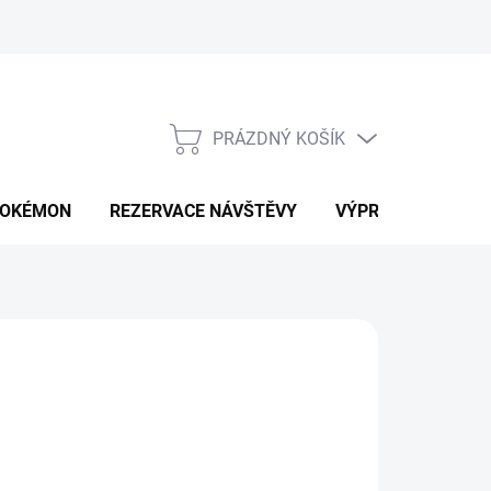
PRÁZDNÝ KOŠÍK
NÁKUPNÍ
KOŠÍK
OKÉMON
REZERVACE NÁVŠTĚVY
VÝPRODEJ
K
d
1 625 Kč
ná
LTE VARIANTU
: