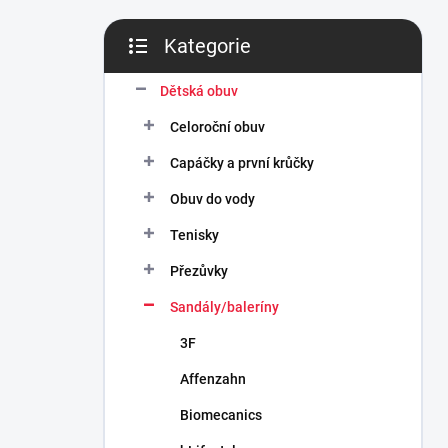
n
í
Kategorie
p
Přeskočit
a
kategorie
n
Dětská obuv
e
Celoroční obuv
l
Capáčky a první krůčky
Obuv do vody
Tenisky
Přezůvky
Sandály/baleríny
3F
Affenzahn
Biomecanics