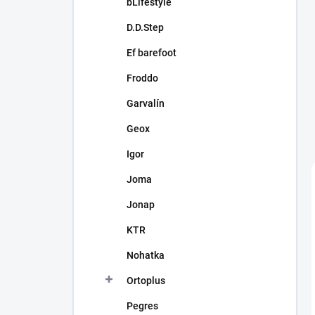
bLifestyle
D.D.Step
Ef barefoot
Froddo
Garvalín
Geox
Igor
Joma
Jonap
KTR
Nohatka
Ortoplus
Pegres