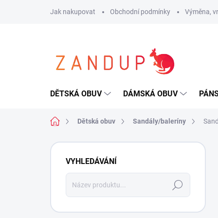
Přejít
Jak nakupovat
Obchodní podmínky
Výměna, vr
na
obsah
DĚTSKÁ OBUV
DÁMSKÁ OBUV
PÁN
Domů
Dětská obuv
Sandály/baleríny
Sand
P
o
VYHLEDÁVÁNÍ
s
t
Hledat
r
a
n