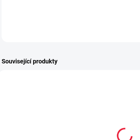
DETA
Související produkty
OBL2322
OBL2376
Dětské
Dětské
bambusové
kotníkové
nízké ponožky
bambusové