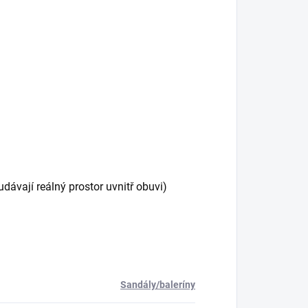
vají reálný prostor uvnitř obuvi)
Sandály/baleríny