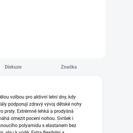
all - sunset
Mini Moon ball
199 Kč
149 Kč
- purple
Do košíku
Do košíku
Diskuze
Značka
lou volbou pro aktivní letní dny, kdy
dály podporují zdravý vývoj dětské nohy
pro prsty. Extrémně lehká a prodyšná
máhá omezit pocení nohou. Svršek i
hnoucího polyamidu s elastanem bez
 ale i k vodě. Extra flexibilní a