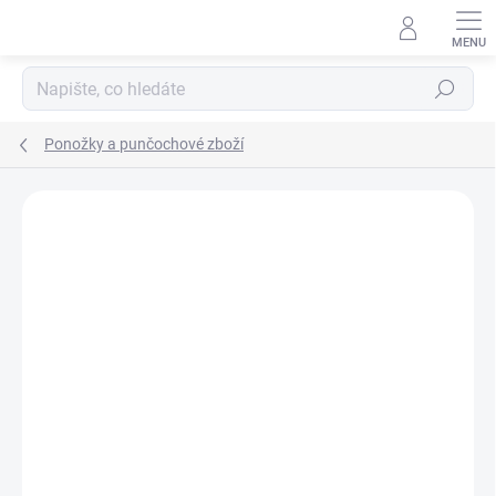
Přejít
na
obsah
Hledat
Ponožky a punčochové zboží
ZNAČKA:
TREPON
PRODEJNA