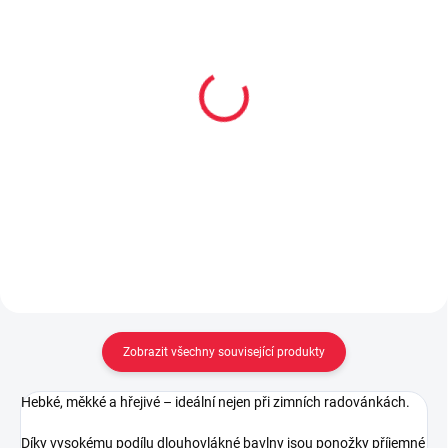
Flavio - chlupatá
Flavio - zimní funkční
bambulka čepice pro
čepice - vzor 87
zimní období - vzor 17
255 Kč
359 Kč
Do košíku
Do košíku
Zobrazit všechny související produkty
Hebké, měkké a hřejivé – ideální nejen při zimních radovánkách.
Díky vysokému podílu dlouhovlákné bavlny jsou ponožky příjemné