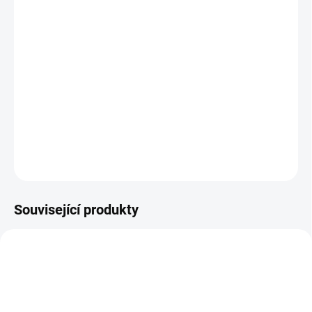
BARVA
MŮŽEME DORUČIT DO:
ZVOLTE VARIANTU
MOŽNOSTI DORUČENÍ
−
+
Přidat do košíku
DETAILNÍ INFORMACE
ZEPTAT SE
Související produkty
OBL1895
OBL2015