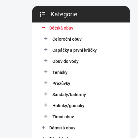
n
í
Kategorie
p
Přeskočit
a
kategorie
n
Dětská obuv
e
Celoroční obuv
l
Capáčky a první krůčky
Obuv do vody
Tenisky
Přezůvky
Sandály/baleríny
Holínky/gumáky
Zimní obuv
Dámská obuv