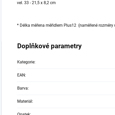
vel. 33 - 21,5 x 8,2 cm
* Délka měřena měřidlem Plus12 (naměřené rozměry ud
Doplňkové parametry
Kategorie
:
EAN
:
Barva
:
Materiál
:
Opatek
: