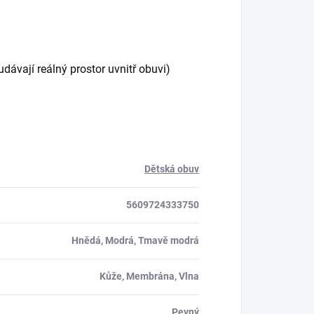
ávají reálný prostor uvnitř obuvi)
Dětská obuv
5609724333750
Hnědá, Modrá, Tmavě modrá
Kůže, Membrána, Vlna
Pevný