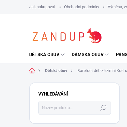
Přejít
Jak nakupovat
Obchodní podmínky
Výměna, vr
na
obsah
DĚTSKÁ OBUV
DÁMSKÁ OBUV
PÁN
Domů
Dětská obuv
Barefoot dětské zimní Koel š
P
o
VYHLEDÁVÁNÍ
s
t
Hledat
r
a
n