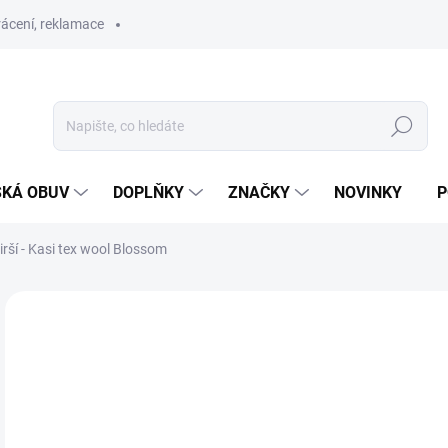
ácení, reklamace
Hledat
SKÁ OBUV
DOPLŇKY
ZNAČKY
NOVINKY
P
irší - Kasi tex wool Blossom
ZNAČKA:
KOEL
SLEVA
S MEMBRÁNOU
SKLAD
od
Měr
ZVO
cena