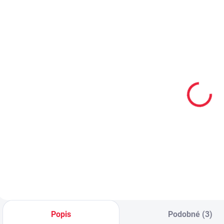
TIP
PRODEJNA
PRO
PEC001
OBL2522
PRODEJNA
Collonil
Dětské zimní
CARBON PRO
froté ponožky
s
400 ml akce
MROŽ
300 ml + 33%
299 Kč
69 Kč
navíc
Do košíku
Detail
Popis
Podobné (3)