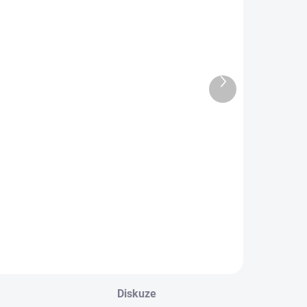
DEJNA
PRODEJNA
OBL2506
OBL2491
Další
produkt
Dětské
Dětské
portovní froté
bavlněné
ponožky
ponožky
SMAJLÍK
ANDREJ
69 Kč
59 Kč
Detail
Detail
Diskuze