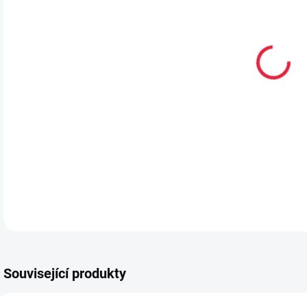
VEL
MŮŽ
MOŽ
Zimn
DETA
Související produkty