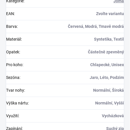
Kategorie
:
Joma
EAN
:
Zvolte variantu
Barva
:
Červená, Modrá, Tmavě modrá
Materiál
:
Syntetika, Textil
Opatek
:
Částečně zpevněný
Pro koho
:
Chlapecké, Unisex
Sezóna
:
Jaro, Léto, Podzim
Tvar nohy
:
Normální, Široká
Výška nártu
:
Normální, Vyšší
Využití
:
Vycházková
Zapínání
:
Suchý zip