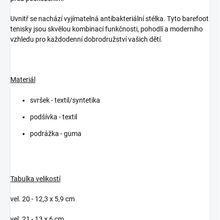
Uvnitř se nachází vyjímatelná antibakteriální stélka. Tyto barefoot
tenisky jsou skvělou kombinací funkčnosti, pohodlí a moderního
vzhledu pro každodenní dobrodružství vašich dětí.
Materiál
svršek - textil/syntetika
podšívka - textil
podrážka - guma
Tabulka velikostí
vel. 20 - 12,3 x 5,9 cm
vel. 21 - 13 x 6 cm