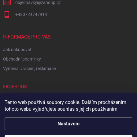
objednavky
@
zandup.cz
+420724747914
INFORMACE PRO VÁS
Jak nakupovat
Obchodní podmínky
Výměna, vrácení, reklamace
FACEBOOK
Tento web používá soubory cookie. Dalším procházením
tohoto webu vyjadřujete souhlas s jejich používáním.
Zboží.cz
Heureka.cz
Sedupa
Nejlepší seno.cz
Nastavení