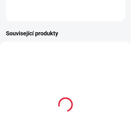
DETAILNÍ INFORMACE
ZEPTAT SE
Související produkty
TIP
PEC001
PEC96
PRODEJNA
Collonil CARBON PRO
Impregnace na obuv
400 ml akce 300 ml +
SIGAL Aquastop 200ml
33% navíc
129 Kč
299 Kč
Do košíku