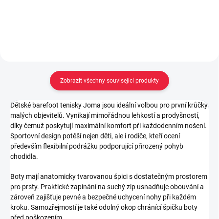
Do košíku
Zobrazit všechny související produkty
Dětské barefoot tenisky Joma jsou ideální volbou pro první krůčky
malých objevitelů. Vynikají mimořádnou lehkostí a prodyšností,
díky čemuž poskytují maximální komfort při každodenním nošení.
Sportovní design potěší nejen děti, ale i rodiče, kteří ocení
především flexibilní podrážku podporující přirozený pohyb
chodidla.
Boty mají anatomicky tvarovanou špici s dostatečným prostorem
pro prsty. Praktické zapínání na suchý zip usnadňuje obouvání a
zároveň zajišťuje pevné a bezpečné uchycení nohy při každém
kroku. Samozřejmostí je také odolný okop chránící špičku boty
před poškozením.