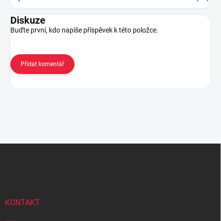
Diskuze
Buďte první, kdo napíše příspěvek k této položce.
Přidat komentář
Z
á
p
a
t
í
KONTAKT