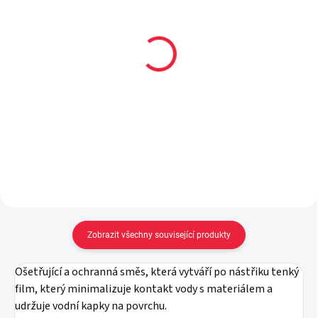
Dětské zimní barefoot
Dětské zimní barefoot
Joma Cloud JR 2505
Joma Cloud JR 2513
Blue modrá
Pink/white růžová
699 Kč
699 Kč
Detail
Detail
Zobrazit všechny související produkty
Ošetřující a ochranná směs, která vytváří po nástřiku tenký
film, který minimalizuje kontakt vody s materiálem a
udržuje vodní kapky na povrchu.