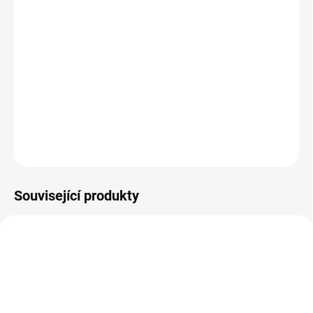
MOŽNOSTI
DORUČENÍ
−
+
Přidat do košíku
Vhodné pro TEX membrány
DETAILNÍ INFORMACE
ZEPTAT SE
Související produkty
SLEVA
SLEVA
BF14097
BF14102
SKLAD
SKLAD