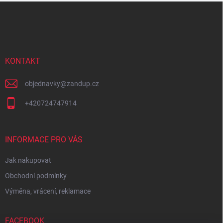
Z
á
p
a
t
í
KONTAKT
objednavky
@
zandup.cz
+420724747914
INFORMACE PRO VÁS
Jak nakupovat
Obchodní podmínky
Výměna, vrácení, reklamace
FACEBOOK