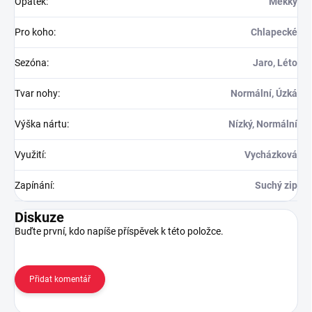
Opatek
:
Měkký
Pro koho
:
Chlapecké
Sezóna
:
Jaro, Léto
Tvar nohy
:
Normální, Úzká
Výška nártu
:
Nízký, Normální
Využití
:
Vycházková
Zapínání
:
Suchý zip
Diskuze
Buďte první, kdo napíše příspěvek k této položce.
Přidat komentář