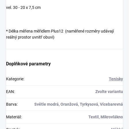
vel. 30 - 20 x 7,5 cm
* Délka měřena měřidlem Plus12 (naměřené rozměry udávají
reálný prostor uvnitř obuvi)
Doplňkové parametry
Kategorie
:
Tenisky
EAN
:
Zvolte variantu
Barva
:
Světle modrá, Oranžová, Tyrkysová, Vícebarevná
Materiál
:
Textil, Mikrovlákno