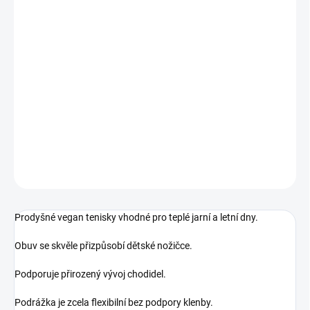
MŮŽEME DORUČIT DO:
ZVOLTE VARIANTU
MOŽNOSTI DORUČENÍ
−
+
Přidat do košíku
Barefoot prodyšné tenisky
DETAILNÍ INFORMACE
ZEPTAT SE
Prodyšné vegan tenisky vhodné pro teplé jarní a letní dny.
Obuv se skvěle přizpůsobí dětské nožičce.
Podporuje přirozený vývoj chodidel.
Podrážka je zcela flexibilní bez podpory klenby.