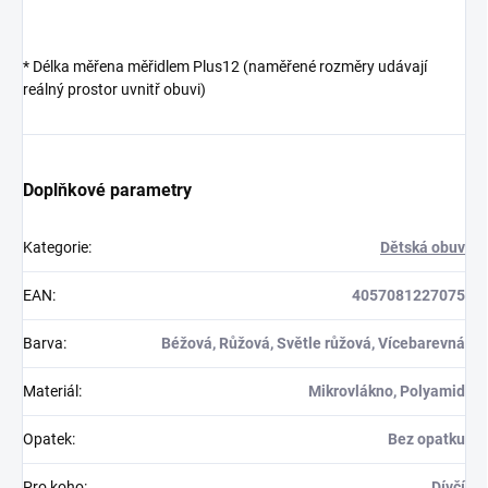
* Délka měřena měřidlem Plus12 (naměřené rozměry udávají
reálný prostor uvnitř obuvi)
Doplňkové parametry
Kategorie
:
Dětská obuv
EAN
:
4057081227075
Barva
:
Béžová, Růžová, Světle růžová, Vícebarevná
Materiál
:
Mikrovlákno, Polyamid
Opatek
:
Bez opatku
Pro koho
:
Dívčí