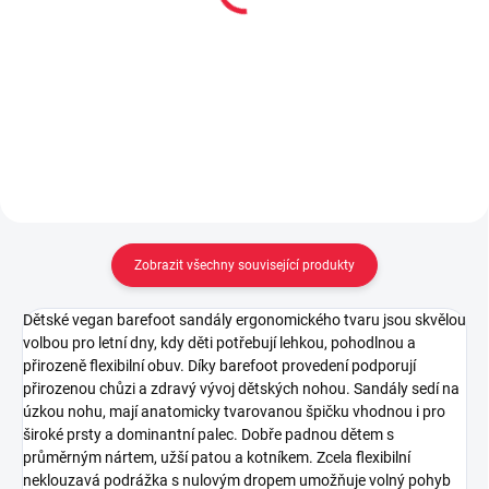
Moon ball - purple
ball - sunset
149 Kč
199 Kč
Do košíku
Do košíku
Zobrazit všechny související produkty
Dětské vegan barefoot sandály ergonomického tvaru jsou skvělou
volbou pro letní dny, kdy děti potřebují lehkou, pohodlnou a
přirozeně flexibilní obuv. Díky barefoot provedení podporují
přirozenou chůzi a zdravý vývoj dětských nohou. Sandály sedí na
úzkou nohu, mají anatomicky tvarovanou špičku vhodnou i pro
široké prsty a dominantní palec. Dobře padnou dětem s
průměrným nártem, užší patou a kotníkem. Zcela flexibilní
neklouzavá podrážka s nulovým dropem umožňuje volný pohyb