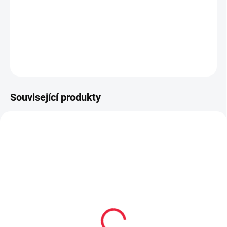
extra lehké provedení
vyrobené z polyesterového mikrovlákna
DETAILNÍ INFORMACE
ZEPTAT SE
Související produkty
20238
20235
Mini hyperskákavý
Hyperskákavý míček
míček Waboba Mini
Waboba Gradient Moon