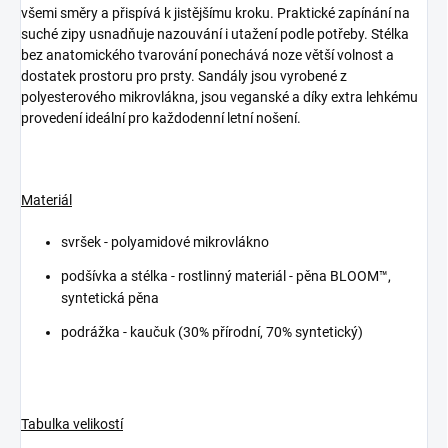
všemi směry a přispívá k jistějšímu kroku. Praktické zapínání na
suché zipy usnadňuje nazouvání i utažení podle potřeby. Stélka
bez anatomického tvarování ponechává noze větší volnost a
dostatek prostoru pro prsty. Sandály jsou vyrobené z
polyesterového mikrovlákna, jsou veganské a díky extra lehkému
provedení ideální pro každodenní letní nošení.
Materiál
svršek - polyamidové mikrovlákno
podšívka a stélka -
rostlinný materiál - pěna BLOOM™,
syntetická pěna
podrážka - kaučuk (30% přírodní, 70% syntetický)
Tabulka velikostí