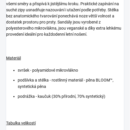
všemi směry a přispívá k jistějšímu kroku. Praktické zapínání na
suché zipy usnadňuje nazouvání i utažení podle potřeby. Stélka
bez anatomického tvarování ponechává noze větší volnost a
dostatek prostoru pro prsty. Sandály jsou vyrobené z
polyesterového mikrovlákna, jsou veganské a díky extra lehkému
provedení ideální pro každodenní letní nošení.
Materiál
svršek - polyamidové mikrovlákno
podšívka a stélka -
rostlinný materiál - pěna BLOOM™,
syntetická pěna
podrážka - kaučuk (30% přírodní, 70% syntetický)
Tabulka velikostí