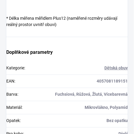
* Délka měřena měřidlem Plus12 (naměřené rozměry udávají
reálný prostor uvnitř obuvi)
Doplňkové parametry
Kategorie
:
Dětská obuv
EAN
:
4057081189151
Barva
:
Fuchsiová, Růžová, Žlutá, Vícebarevná
Materiál
:
Mikrovlákno, Polyamid
Opatek
:
Bez opatku
Pro koho
:
Dívčí