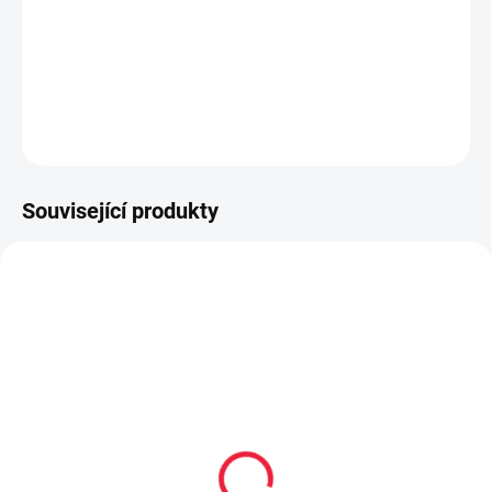
extra lehké provedení
vyrobené z polyesterového mikrovlákna
DETAILNÍ INFORMACE
ZEPTAT SE
Související produkty
20238
20235
Mini hyperskákavý
Hyperskákavý míček
míček Waboba Mini
Waboba Gradient Moon