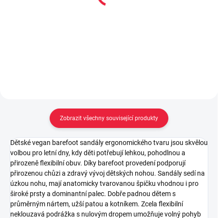
Moon ball - purple
ball - sunset
149 Kč
199 Kč
Do košíku
Do košíku
Zobrazit všechny související produkty
Dětské vegan barefoot sandály ergonomického tvaru jsou skvělou
volbou pro letní dny, kdy děti potřebují lehkou, pohodlnou a
přirozeně flexibilní obuv. Díky barefoot provedení podporují
přirozenou chůzi a zdravý vývoj dětských nohou. Sandály sedí na
úzkou nohu, mají anatomicky tvarovanou špičku vhodnou i pro
široké prsty a dominantní palec. Dobře padnou dětem s
průměrným nártem, užší patou a kotníkem. Zcela flexibilní
neklouzavá podrážka s nulovým dropem umožňuje volný pohyb