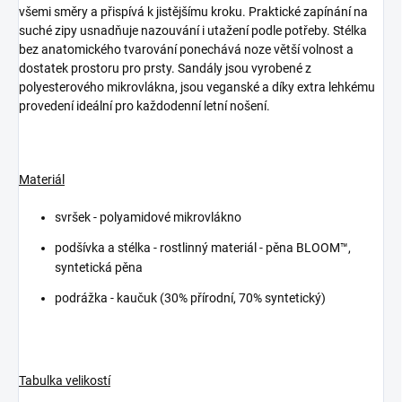
všemi směry a přispívá k jistějšímu kroku. Praktické zapínání na
suché zipy usnadňuje nazouvání i utažení podle potřeby. Stélka
bez anatomického tvarování ponechává noze větší volnost a
dostatek prostoru pro prsty. Sandály jsou vyrobené z
polyesterového mikrovlákna, jsou veganské a díky extra lehkému
provedení ideální pro každodenní letní nošení.
Materiál
svršek - polyamidové mikrovlákno
podšívka a stélka -
rostlinný materiál - pěna BLOOM™,
syntetická pěna
podrážka - kaučuk (30% přírodní, 70% syntetický)
Tabulka velikostí