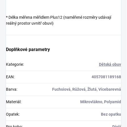
* Délka měřena měřidlem Plus12 (naměřené rozměry udávají
reálný prostor uvnitř obuvi)
Doplňkové parametry
Kategorie
:
Dětská obuv
EAN
:
4057081189168
Barva
:
Fuchsiová, Růžová, Žlutá, Vícebarevná
Materiál
:
Mikrovlákno, Polyamid
Opatek
:
Bez opatku
Pro koho
:
Dívčí