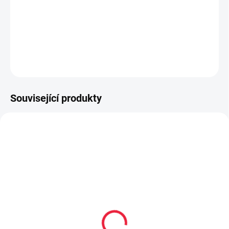
extra lehké provedení
vyrobené z polyesterového mikrovlákna
DETAILNÍ INFORMACE
ZEPTAT SE
Související produkty
20238
20235
Mini hyperskákavý
Hyperskákavý míček
míček Waboba Mini
Waboba Gradient Moon