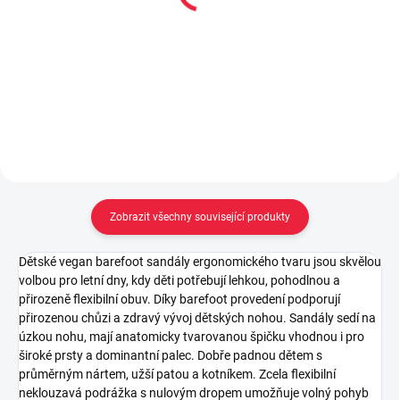
Moon ball - purple
ball - sunset
149 Kč
199 Kč
Do košíku
Do košíku
Zobrazit všechny související produkty
Dětské vegan barefoot sandály ergonomického tvaru jsou skvělou
volbou pro letní dny, kdy děti potřebují lehkou, pohodlnou a
přirozeně flexibilní obuv. Díky barefoot provedení podporují
přirozenou chůzi a zdravý vývoj dětských nohou. Sandály sedí na
úzkou nohu, mají anatomicky tvarovanou špičku vhodnou i pro
široké prsty a dominantní palec. Dobře padnou dětem s
průměrným nártem, užší patou a kotníkem. Zcela flexibilní
neklouzavá podrážka s nulovým dropem umožňuje volný pohyb