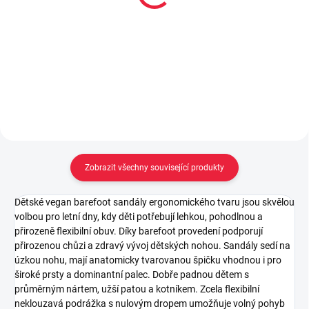
Moon ball - purple
ball - sunset
149 Kč
199 Kč
Do košíku
Do košíku
Zobrazit všechny související produkty
Dětské vegan barefoot sandály ergonomického tvaru jsou skvělou
volbou pro letní dny, kdy děti potřebují lehkou, pohodlnou a
přirozeně flexibilní obuv. Díky barefoot provedení podporují
přirozenou chůzi a zdravý vývoj dětských nohou. Sandály sedí na
úzkou nohu, mají anatomicky tvarovanou špičku vhodnou i pro
široké prsty a dominantní palec. Dobře padnou dětem s
průměrným nártem, užší patou a kotníkem. Zcela flexibilní
neklouzavá podrážka s nulovým dropem umožňuje volný pohyb