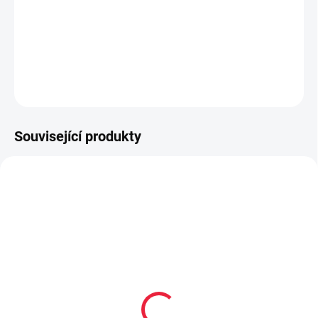
extra lehké provedení
vyrobené z polyesterového mikrovlákna
DETAILNÍ INFORMACE
ZEPTAT SE
Související produkty
20238
20235
Mini hyperskákavý
Hyperskákavý míček
míček Waboba Mini
Waboba Gradient Moon