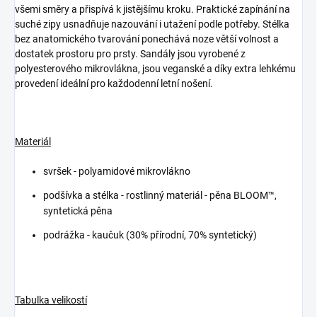
všemi směry a přispívá k jistějšímu kroku. Praktické zapínání na
suché zipy usnadňuje nazouvání i utažení podle potřeby. Stélka
bez anatomického tvarování ponechává noze větší volnost a
dostatek prostoru pro prsty. Sandály jsou vyrobené z
polyesterového mikrovlákna, jsou veganské a díky extra lehkému
provedení ideální pro každodenní letní nošení.
Materiál
svršek - polyamidové mikrovlákno
podšívka a stélka -
rostlinný materiál - pěna BLOOM™,
syntetická pěna
podrážka - kaučuk (30% přírodní, 70% syntetický)
Tabulka velikostí