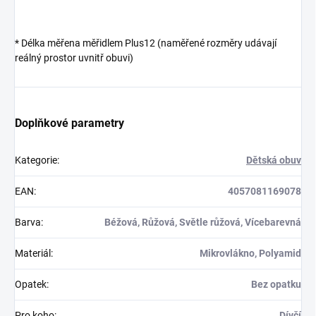
* Délka měřena měřidlem Plus12 (naměřené rozměry udávají
reálný prostor uvnitř obuvi)
Doplňkové parametry
Kategorie
:
Dětská obuv
EAN
:
4057081169078
Barva
:
Béžová, Růžová, Světle růžová, Vícebarevná
Materiál
:
Mikrovlákno, Polyamid
Opatek
:
Bez opatku
Pro koho
:
Dívčí