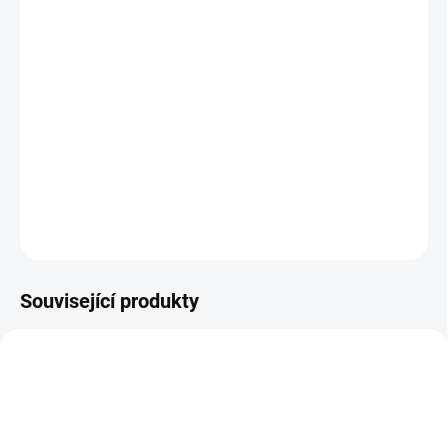
BARVA
MŮŽEME DORUČIT DO:
ZVOLTE VARIANTU
MOŽNOSTI DORUČENÍ
−
+
Přidat do košíku
DETAILNÍ INFORMACE
ZEPTAT SE
Související produkty
S MEMBRÁNOU
BF12298
BF11798
SKLAD