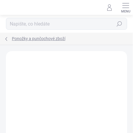
Přejít
na
obsah
Hledat
Ponožky a punčochové zboží
ZNAČKA:
TREPON
PRODEJNA